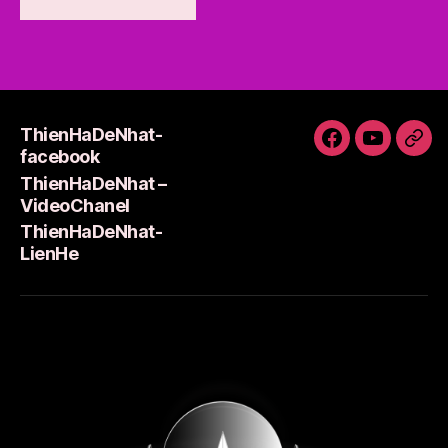
ThienHaDeNhat-
ThienHaDeNh
ThienHa
Thi
facebook
facebook
–
Lie
ThienHaDeNhat –
VideoCha
VideoChanel
ThienHaDeNhat-
LienHe