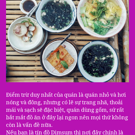
Điểm trừ duy nhất của quán là quán nhỏ và hơi
nóng và đông, nhưng có lẽ sự trang nhã, thoải
mái và sạch sẽ đặc biệt, quán dùng gốm, sứ rất
bắt mắt đồ ăn ở đây lại ngon nên mọi thứ không
còn là vấn đề nữa.
Nếu bạn là tín đồ Dimsum thì nơi đây chính là