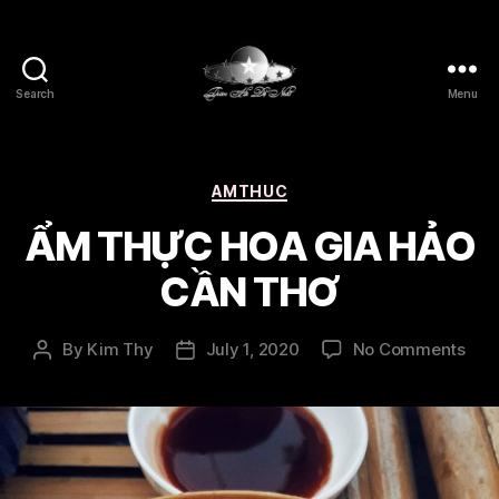
Search
Menu
Thien
Ha
De
Nhat
Categories
AMTHUC
ẨM THỰC HOA GIA HẢO
CẦN THƠ
on
By
Kim Thy
July 1, 2020
No Comments
Post
Post
ẨM
author
date
TH
HO
GIA
HẢ
CẦ