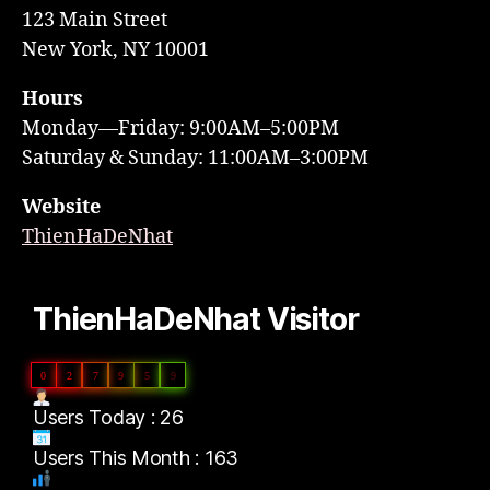
123 Main Street
New York, NY 10001
Hours
Monday—Friday: 9:00AM–5:00PM
Saturday & Sunday: 11:00AM–3:00PM
Website
ThienHaDeNhat
ThienHaDeNhat Visitor
0
2
7
9
5
9
Users Today : 26
Users This Month : 163