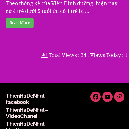
Theo thống kê của Viện Dinh dưỡng, hiện nay
cứ 4 trẻ dưới 5 tuổi thì có 1 trẻ bị ...
Read More
Total Views : 24
, Views Today : 1
ThienHaDeNhat-
ThienHaDeNh
ThienHa
Thi
facebook
facebook
–
Lie
ThienHaDeNhat –
VideoCha
VideoChanel
ThienHaDeNhat-