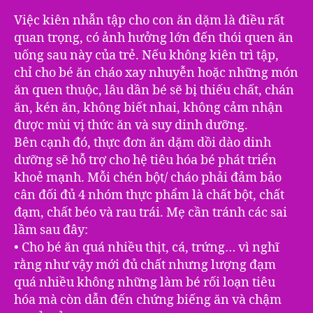
Việc kiên nhẫn tập cho con ăn dặm là điều rất
quan trọng, có ảnh hưởng lớn đến thói quen ăn
uống sau này của trẻ. Nếu không kiên trì tập,
chỉ cho bé ăn cháo xay nhuyễn hoặc những món
ăn quen thuộc, lâu dần bé sẽ bị thiếu chất, chán
ăn, kén ăn, không biết nhai, không cảm nhận
được mùi vị thức ăn và suy dinh dưỡng.
Bên cạnh đó, thực đơn ăn dặm dồi dào dinh
dưỡng sẽ hỗ trợ cho hệ tiêu hóa bé phát triển
khoẻ mạnh. Mỗi chén bột/ cháo phải đảm bảo
cân đối đủ 4 nhóm thực phẩm là chất bột, chất
đạm, chất béo và rau trái. Mẹ cần tránh các sai
lầm sau đây:
• Cho bé ăn quá nhiều thịt, cá, trứng… vì nghĩ
rằng như vậy mới đủ chất nhưng lượng đạm
quá nhiều không những làm bé rối loạn tiêu
hóa mà còn dẫn đến chứng biếng ăn và chậm