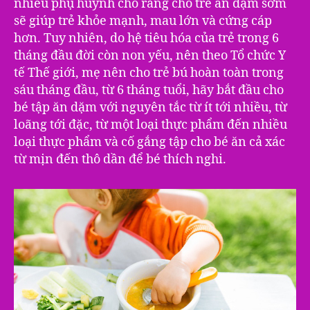
nhiều phụ huynh cho rằng cho trẻ ăn dặm sớm
sẽ giúp trẻ khỏe mạnh, mau lớn và cứng cáp
hơn. Tuy nhiên, do hệ tiêu hóa của trẻ trong 6
tháng đầu đời còn non yếu, nên theo Tổ chức Y
tế Thế giới, mẹ nên cho trẻ bú hoàn toàn trong
sáu tháng đầu, từ 6 tháng tuổi, hãy bắt đầu cho
bé tập ăn dặm với nguyên tắc từ ít tới nhiều, từ
loãng tới đặc, từ một loại thực phẩm đến nhiều
loại thực phẩm và cố gắng tập cho bé ăn cả xác
từ mịn đến thô dần để bé thích nghi.