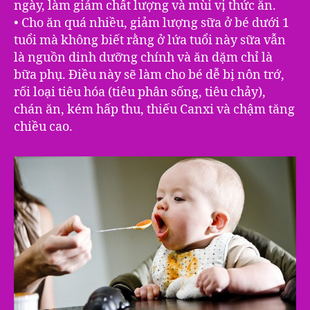
ngày, làm giảm chất lượng và mùi vị thức ăn.
• Cho ăn quá nhiều, giảm lượng sữa ở bé dưới 1
tuổi mà không biết rằng ở lứa tuổi này sữa vẫn
là nguồn dinh dưỡng chính và ăn dặm chỉ là
bữa phụ. Điều này sẽ làm cho bé dễ bị nôn trớ,
rối loại tiêu hóa (tiêu phân sống, tiêu chảy),
chán ăn, kém hấp thu, thiếu Canxi và chậm tăng
chiều cao.