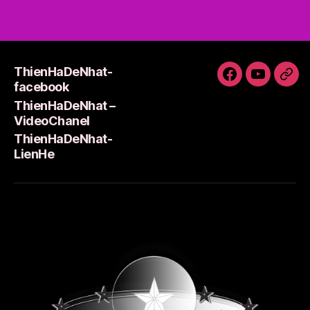
ThienHaDeNhat-
ThienHaDeNh
ThienHa
Thi
facebook
facebook
–
Lie
ThienHaDeNhat –
VideoCha
VideoChanel
ThienHaDeNhat-
LienHe