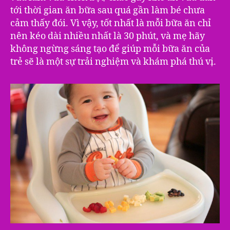
tới thời gian ăn bữa sau quá gần làm bé chưa
cảm thấy đói. Vì vậy, tốt nhất là mỗi bữa ăn chỉ
nên kéo dài nhiều nhất là 30 phút, và mẹ hãy
không ngừng sáng tạo để giúp mỗi bữa ăn của
trẻ sẽ là một sự trải nghiệm và khám phá thú vị.