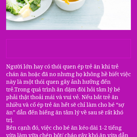
Người lớn hay có thói quen ép trẻ ăn khi trẻ
chán ăn hoặc đã no nhưng họ không hề biết việc
này là một thói quen gây ảnh hưởng đến
trẻ.Trong quá trình ăn dặm đòi hỏi tâm lý bé
phải thật thoải mái và vui vẻ. Nếu bắt trẻ ăn
nhiều và cố ép trẻ ăn hết sẽ chỉ làm cho bé “sợ
ăn” dẫn đến biếng ăn tâm lý về sau sẽ rất khó
trị.
Bên cạnh đó, việc cho bé ăn kéo dài 1-2 tiếng
vừa làm vữa chén bột/ cháo gây khó ăn vừa dẫn