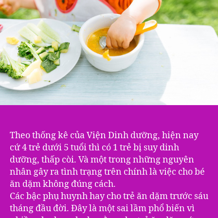
ĂN
DẶ
Theo thống kê của Viện Dinh dưỡng, hiện nay
cứ 4 trẻ dưới 5 tuổi thì có 1 trẻ bị suy dinh
dưỡng, thấp còi. Và một trong những nguyên
nhân gây ra tình trạng trên chính là việc cho bé
ăn dặm không đúng cách.
Các bậc phụ huynh hay cho trẻ ăn dặm trước sáu
tháng đầu đời. Đây là một sai lầm phổ biến vì