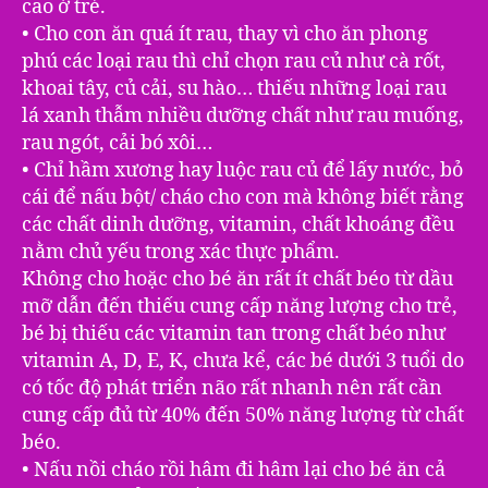
cao ở trẻ.
• Cho con ăn quá ít rau, thay vì cho ăn phong
phú các loại rau thì chỉ chọn rau củ như cà rốt,
khoai tây, củ cải, su hào… thiếu những loại rau
lá xanh thẫm nhiều dưỡng chất như rau muống,
rau ngót, cải bó xôi…
• Chỉ hầm xương hay luộc rau củ để lấy nước, bỏ
cái để nấu bột/ cháo cho con mà không biết rằng
các chất dinh dưỡng, vitamin, chất khoáng đều
nằm chủ yếu trong xác thực phẩm.
Không cho hoặc cho bé ăn rất ít chất béo từ dầu
mỡ dẫn đến thiếu cung cấp năng lượng cho trẻ,
bé bị thiếu các vitamin tan trong chất béo như
vitamin A, D, E, K, chưa kể, các bé dưới 3 tuổi do
có tốc độ phát triển não rất nhanh nên rất cần
cung cấp đủ từ 40% đến 50% năng lượng từ chất
béo.
• Nấu nồi cháo rồi hâm đi hâm lại cho bé ăn cả