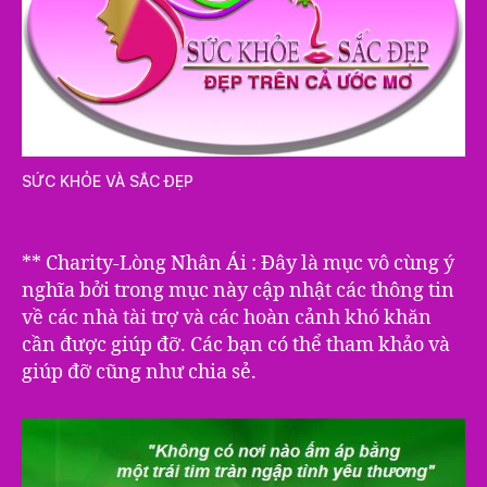
SỨC KHỎE VÀ SẮC ĐẸP
** Charity-Lòng Nhân Ái : Đây là mục vô cùng ý
nghĩa bởi trong mục này cập nhật các thông tin
về các nhà tài trợ và các hoàn cảnh khó khăn
cần được giúp đỡ. Các bạn có thể tham khảo và
giúp đỡ cũng như chia sẻ.