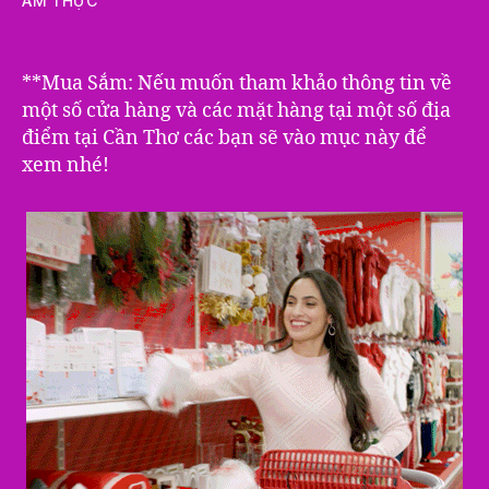
ẨM THỰC
**Mua Sắm: Nếu muốn tham khảo thông tin về
một số cửa hàng và các mặt hàng tại một số địa
điểm tại Cần Thơ các bạn sẽ vào mục này để
xem nhé!