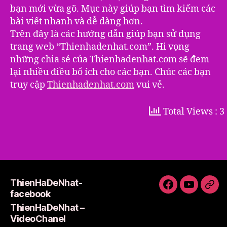
bạn mới vừa gõ. Mục này giúp bạn tìm kiếm các
bài viết nhanh và dễ dàng hơn.
Trên đây là các hướng dẫn giúp bạn sử dụng
trang web “Thienhadenhat.com”. Hi vọng
những chia sẻ của Thienhadenhat.com sẽ đem
lại nhiều điều bổ ích cho các bạn. Chúc các bạn
truy cập
Thienhadenhat.com
vui vẻ.
Total Views : 3
ThienHaDeNhat-
ThienHaDeNh
ThienHa
Thi
facebook
facebook
–
Lie
ThienHaDeNhat –
VideoCha
VideoChanel