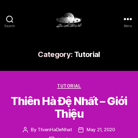
Search
Menu
Thien
Ha
De
Nhat
Category:
Tutorial
Categories
TUTORIAL
Thiên Hà Đệ Nhất – Giới
Thiệu
By
ThienHaDeNhat
May 21, 2020
Post
Post
author
date