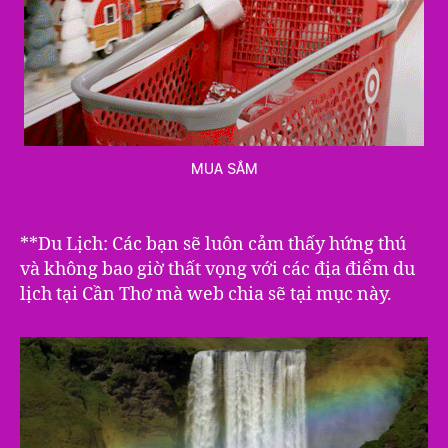
MUA SẮM
**Du Lịch: Các bạn sẽ luôn cảm thấy hứng thú
và không bao giờ thất vọng với các địa điểm du
lịch tại Cần Thơ mà web chia sẽ tại mục này.