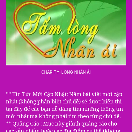
CHARITY-LÒNG NHÂN ÁI
** Tin Tức Mới Cập Nhật: Năm bài viết mới cập
nhật (không phân biệt chủ đề) sẽ được hiển thị
tại đây để các bạn dễ dàng tìm những thông tin
mới nhất mà không phải tìm theo từng chủ đề.
** Quảng Cáo : Mục này giành quảng cáo cho
các sản phẩm hoặc các địa điểm cụ thể (không