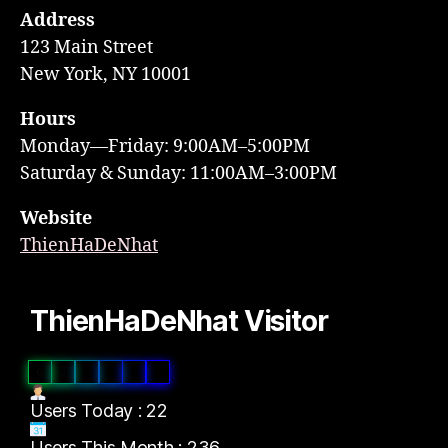
Address
123 Main Street
New York, NY 10001
Hours
Monday—Friday: 9:00AM–5:00PM
Saturday & Sunday: 11:00AM–3:00PM
Website
ThienHaDeNhat
ThienHaDeNhat Visitor
0
2
8
0
3
2
Users Today : 22
Users This Month : 236