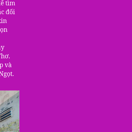
để tìm
ặc đối
xin
họn
ày
Thơ.
p và
Ngọt.