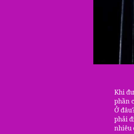
Khi đư
phần c
Ở đâu?
phải đ
nhiêu 