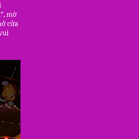
i
h”, mờ
mở cửa
vui