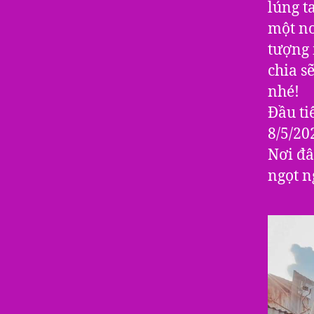
lúng t
một nơ
tượng 
chia s
nhé!
Đầu ti
8/5/20
Nơi đâ
ngọt n