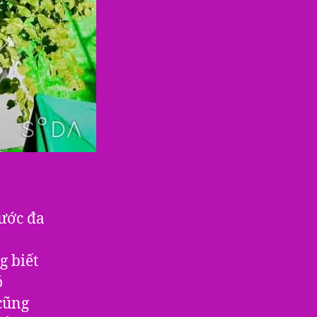
nước đa
g biết
ó
cũng