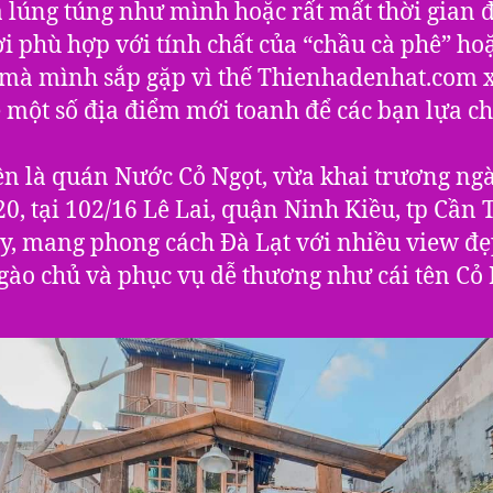
a lúng túng như mình hoặc rất mất thời gian 
i phù hợp với tính chất của “chầu cà phê” ho
mà mình sắp gặp vì thế Thienhadenhat.com 
ẽ một số địa điểm mới toanh để các bạn lựa c
ên là quán Nước Cỏ Ngọt, vừa khai trương ng
20, tại 102/16 Lê Lai, quận Ninh Kiều, tp Cần 
y, mang phong cách Đà Lạt với nhiều view đẹ
gào chủ và phục vụ dễ thương như cái tên Cỏ 