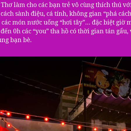
 Thơ làm cho các bạn trẻ vô cùng thích thú vớ
cách sành điệu, cá tính, không gian “phá các
i các món nước uống “hơi tây”… đặc biệt giờ 
 đến 0h các “you” tha hồ có thời gian tán gẩu, 
ùng bạn bè.