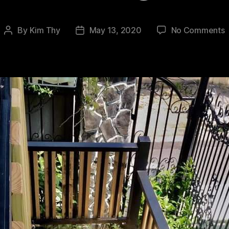
o
By
Kim Thy
May 13, 2020
No Comments
Post
Post
Đ
author
date
T