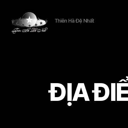
Thiên Hà Đệ Nhất
Thien
Ha
De
Nhat
ĐỊA ĐI