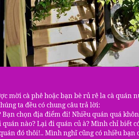
ợc mời cà phê hoặc bạn bè rủ rê la cà quán 
húng ta đều có chung câu trả lời:
 Bạn chọn địa điểm đi! Nhiều quán quá khôn
i quán nào? Lại đi quán củ à? Mình chỉ biết c
quán đó thôi!.. Mình nghĩ cũng có nhiều bạn 