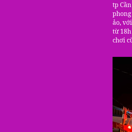
tp Cần
phong 
ảo, vớ
từ 18h
chơi c