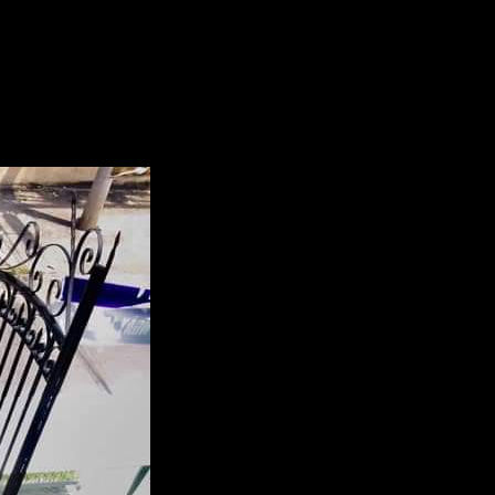
n
ỊA
ĐIỂM
CÀ
PHÊ
ẠI
CẦN
THƠ