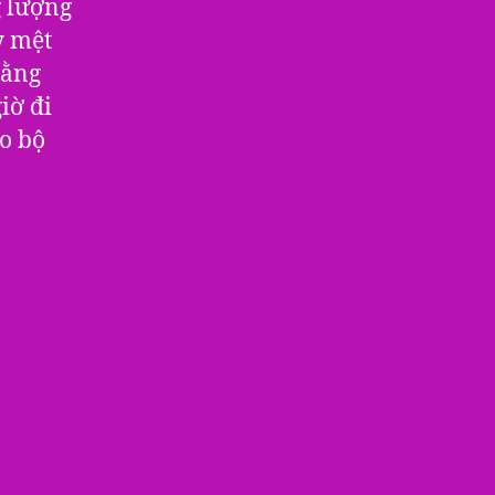
g lượng
y mệt
rằng
iờ đi
o bộ
.