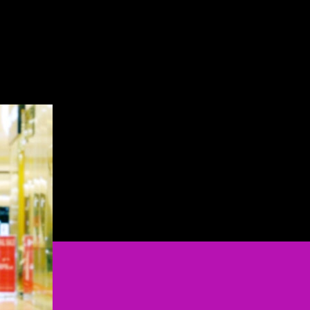
on
LỢI
ÍCH
CỦA
VIỆC
MUA
SẮM