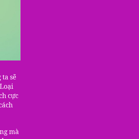
 ta sẽ
 Loại
ch cực
 cách
ợng mà