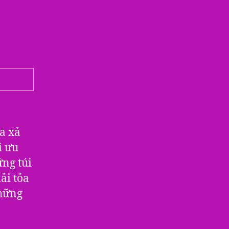
a xả
i ưu
ững túi
ải tỏa
những