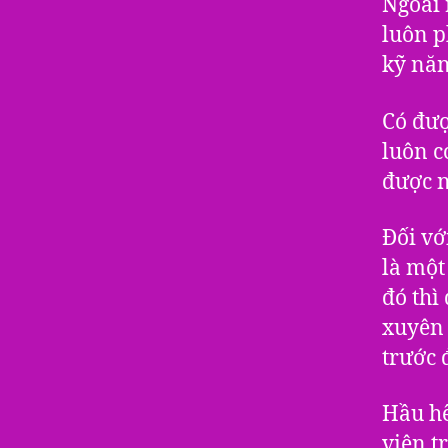
Ngoài 
luôn p
kỹ năn
Có đượ
luôn c
được 
Đối vớ
là một
đó thì
xuyên 
trước 
Hầu hế
viên t