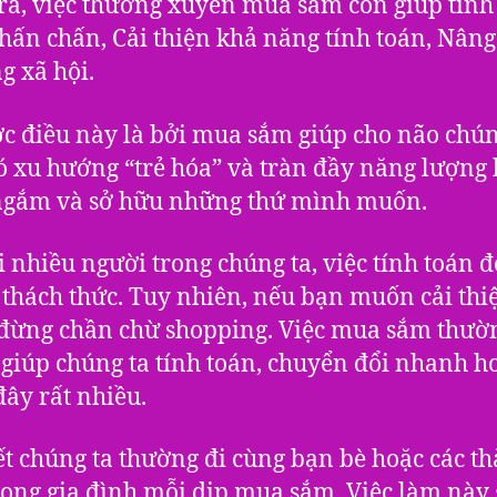
ra, việc thường xuyên mua sắm còn giúp tinh
hấn chấn, Cải thiện khả năng tính toán, Nâng
g xã hội.
c điều này là bởi mua sắm giúp cho não chún
ó xu hướng “trẻ hóa” và tràn đầy năng lượng 
ngắm và sở hữu những thứ mình muốn.
i nhiều người trong chúng ta, việc tính toán đ
 thách thức. Tuy nhiên, nếu bạn muốn cải thi
 đừng chần chừ shopping. Việc mua sắm thườ
giúp chúng ta tính toán, chuyển đổi nhanh h
đây rất nhiều.
t chúng ta thường đi cùng bạn bè hoặc các t
rong gia đình mỗi dịp mua sắm. Việc làm này