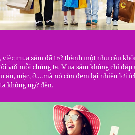
, việc mua sắm đã trở thành một nhu cầu khô
đối với mỗi chúng ta. Mua sắm không chỉ đáp
u ăn, mặc, ở,…mà nó còn đem lại nhiều lợi í
ta không ngờ đến.