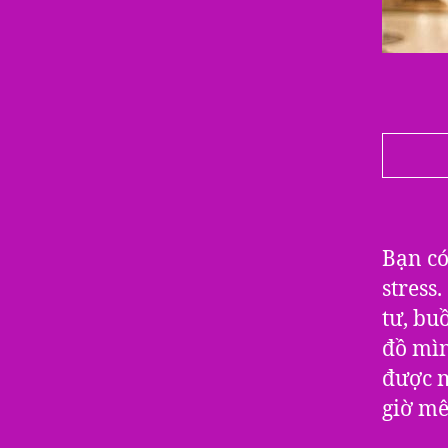
Bạn có
stress
tư, bu
đồ mìn
được m
giờ mê