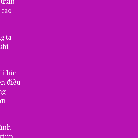
 thần
 cao
g ta
khi
ôi lúc
ện điều
ng
ơn
hành
 giúp