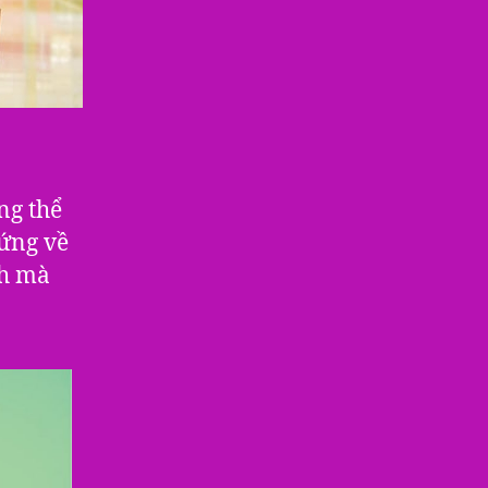
ng thể
 ứng về
ch mà