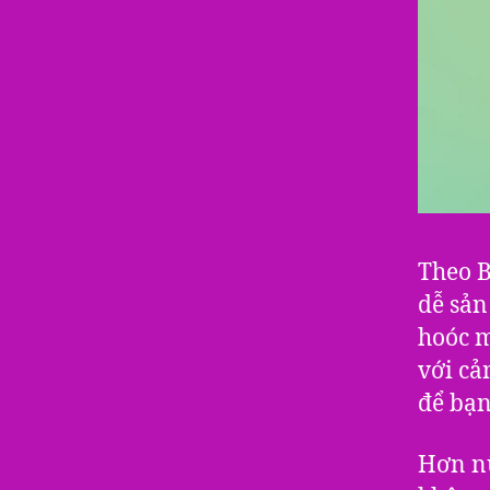
Theo B
dễ sản
hoóc m
với cả
để bạn
Hơn n