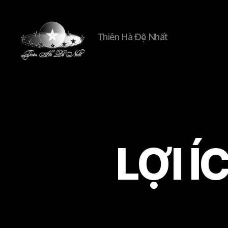
Thiên Hà Đệ Nhất
Thien
Ha
De
Nhat
LỢI 