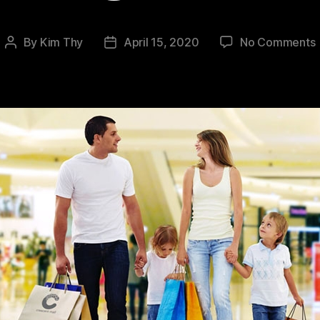
By
Kim Thy
April 15, 2020
No Comments
Post
Post
author
date