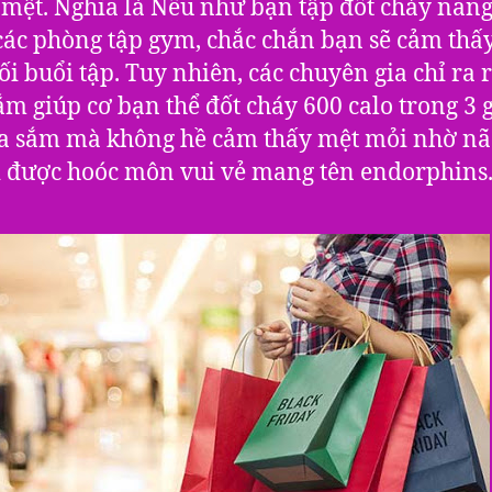
mệt. Nghĩa là Nếu như bạn tập đốt cháy năn
các phòng tập gym, chắc chắn bạn sẽ cảm thấ
ối buổi tập. Tuy nhiên, các chuyên gia chỉ ra 
m giúp cơ bạn thể đốt cháy 600 calo trong 3 g
a sắm mà không hề cảm thấy mệt mỏi nhờ nã
ì được hoóc môn vui vẻ mang tên endorphins