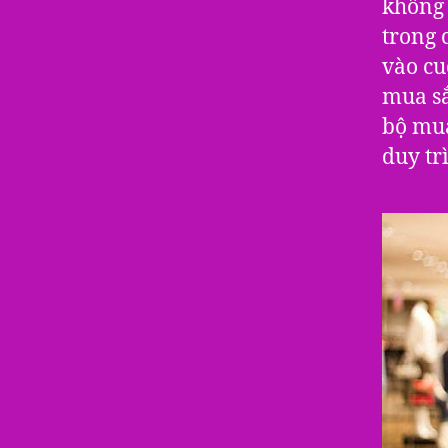
không 
trong 
vào cu
mua sắ
bộ mu
duy tr