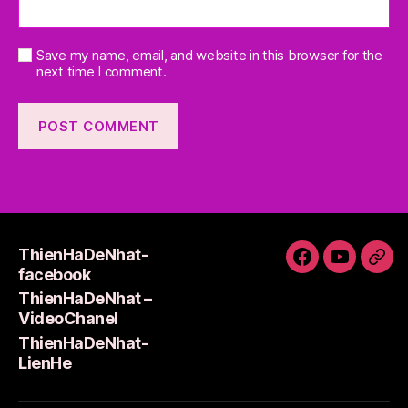
Save my name, email, and website in this browser for the
next time I comment.
ThienHaDeNhat-
ThienHaDeNh
ThienHa
Thi
facebook
facebook
–
Lie
ThienHaDeNhat –
VideoCha
VideoChanel
ThienHaDeNhat-
LienHe