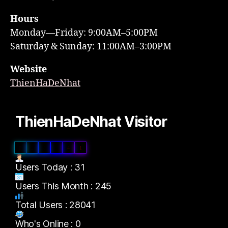
Hours
Monday—Friday: 9:00AM–5:00PM
Saturday & Sunday: 11:00AM–3:00PM
Website
ThienHaDeNhat
ThienHaDeNhat Visitor
0
2
8
0
4
1
Users Today : 31
Users This Month : 245
Total Users : 28041
Who's Online : 0