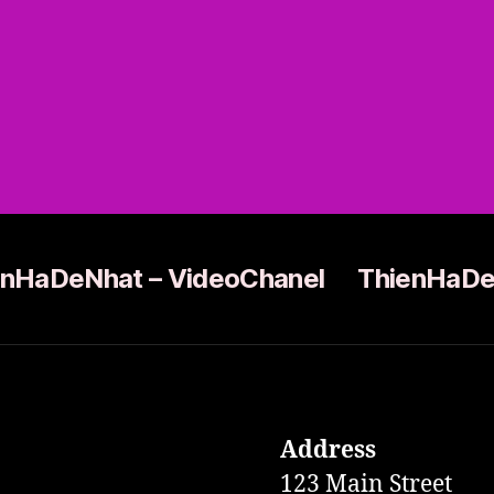
enHaDeNhat – VideoChanel
ThienHaDe
Address
123 Main Street