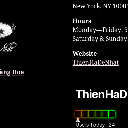
New York, NY 1000
Hours
Monday—Friday: 
Saturday & Sunda
Website
ThienHaDeNhat
ăng Hoa
ThienHaDe
0
2
7
9
9
4
Users Today : 24