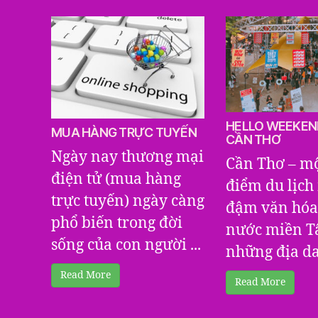
HELLO WEEKEN
MUA HÀNG TRỰC TUYẾN
CẦN THƠ
Ngày nay thương mại
Cần Thơ – mộ
điện tử (mua hàng
điểm du lịc
trực tuyến) ngày càng
đậm văn hóa
phổ biến trong đời
nước miền T
sống của con người ...
những địa dan
Read More
Read More