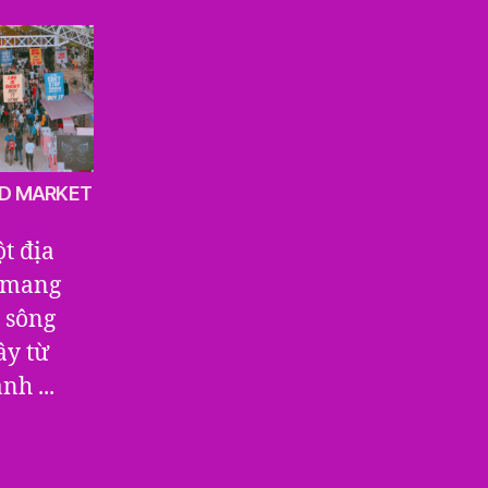
D MARKET
t địa
h mang
 sông
ây từ
h ...