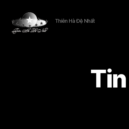
Thiên Hà Đệ Nhất
Thien
Ha
De
Nhat
Tin