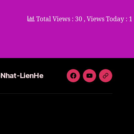
Total Views : 30
, Views Today : 1
Nhat-LienHe
ThienHaDeNhat-
ThienHaDeNhat
ThienHaDe
facebook
–
LienHe
VideoChanel