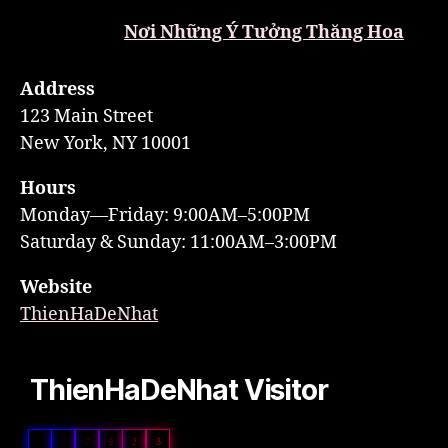
Nơi Những Ý Tưởng Thăng Hoa
Address
123 Main Street
New York, NY 10001
Hours
Monday—Friday: 9:00AM–5:00PM
Saturday & Sunday: 11:00AM–3:00PM
Website
ThienHaDeNhat
ThienHaDeNhat Visitor
0
2
7
9
2
3