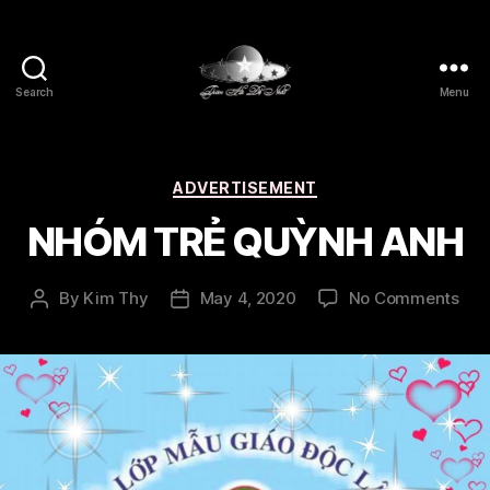
Search
Menu
Thien
Ha
De
Nhat
Categories
ADVERTISEMENT
NHÓM TRẺ QUỲNH ANH
on
By
Kim Thy
May 4, 2020
No Comments
Post
Post
NH
author
date
TRẺ
QU
AN