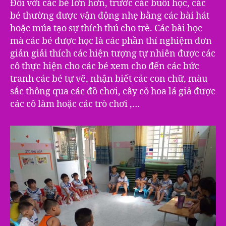
Đối với các bé lớn hơn, trước các buổi học, các
bé thường được vận động nhẹ bằng các bài hát
hoặc múa tạo sự thích thú cho trẻ. Các bài học
mà các bé được học là các phần thí nghiệm đơn
giản giải thích các hiện tượng tự nhiên được các
cô thực hiện cho các bé xem cho đến các bức
tranh các bé tự vẽ, nhận biết các con chữ, màu
sắc thông qua các đồ chơi, cây cỏ hoa lá giả được
các cô làm hoặc các trò chơi ,…