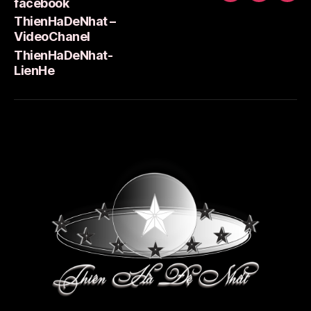
facebook
facebook
–
Lie
ThienHaDeNhat –
VideoCha
VideoChanel
ThienHaDeNhat-
LienHe