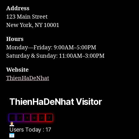
Address
123 Main Street
New York, NY 10001
Hours
Monday—Friday: 9:00AM–5:00PM
Saturday & Sunday: 11:00AM–3:00PM
Website
ThienHaDeNhat
ThienHaDeNhat Visitor
0
2
8
0
2
7
Users Today : 17