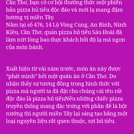
Cần Thơ, bạn có cơ hội thưởng thức một phiên
bản pizza hủ tiếu độ‎c đáo và mới lạ mang đậm
hương vị miền Tây.
Nằm tại số 476, 14 Lộ Vòng Cung, An Bình, Ninh
Kiều, Cần Thơ, quán pizza hủ tiếu Sáu Hoài đã
làm nứt lòng bao thực khách bởi độ lạ mà ngon
của món bánh.
Xuất hiện từ vài năm trước, món ăn này được
“phát minh” bởi một quán ăn ở Cần Thơ. Do
nhậ‎n thấy sự tương đồng trong hình thức với
pizza mà người ta đã đặt cho chúng cá‎i tên rất
độ‎c đáo là pizza hủ tiếuNếu những chiếc pizza
truyền thống mang đặc trưng với phần đế là bột
nướng thì người miền Tây lại sáng tạo bằng một
loại nguyên liệu rất quen thuộc, s‎ợi hủ tiếu.