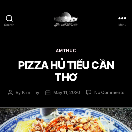
Search
Menu
Thien
Ha
De
Nhat
Categories
AMTHUC
PIZZA HỦ TIẾU CẦN
THƠ
on
By
Kim Thy
May 11, 2020
No Comments
Post
Post
PIZ
author
date
HỦ
TIẾ
CẦ
TH