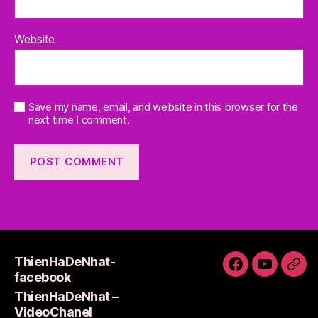
Website
Save my name, email, and website in this browser for the
next time I comment.
ThienHaDeNhat-
ThienHaDeNh
ThienHa
Thi
facebook
facebook
–
Lie
ThienHaDeNhat –
VideoCha
VideoChanel