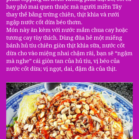
hay phô mai quen thuộc mà người miền Tây
thay thế bằng trứng chiên, thịt khìa và rưới
ngập nước cốt dừa béo thơm.
Món này ăn kèm với nước mắm chua cay hoặc
tương cay tùy thí‎ch. Dùng đũa bẻ một miếng
bánh hủ tíu chiên giòn thịt khìa sữa, nước cốt
dừa cho vào miệng nhai chậm rãi, bạn sẽ “ngậm
mà nghe” cá‎i giòn tan của hủ tíu, vị béo của
nước cốt dừa; vị ngọt, dai, đậm đà của thịt.