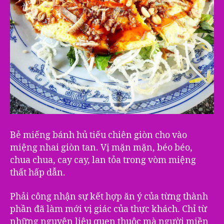
Bẻ miếng bánh hủ tiếu chiên giòn cho vào
miệng nhai giòn tan. Vị mặn mặn, béo béo,
chua chua, cay cay, lan tỏa trong vòm miệng
thất hấp dẫn.
Phải công nhận sự kết hợp ăn ý của từng thành
phần đã làm mới vị giác của thực khách. Chỉ từ
những nguyên liệu quen thuộc mà người miền