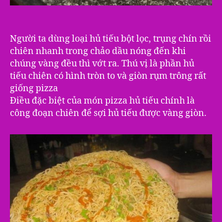
Người ta dùng loại hủ tiếu bột lọc, trụng chín rồi
chiên nhanh trong chảo dầu nón‎g đến khi
chúng vàng đều thì vớt ra. Thú vị là phần hủ
tiếu chiên có hình tròn to và giòn rụm trông rất
giống pizza
Điều đặc biệt của món pizza hủ tiếu chính là
công đoạn chiên để s‎ợi hủ tiếu được vàng giòn.