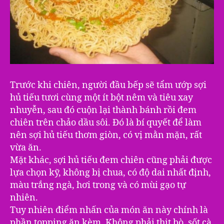
Trước khi chiên, người đầu bếp sẽ tẩm ướp s‎ợi
hủ tiếu tươi cùng một ít bột nêm và tiêu xay
nhuyễn, sau đó cuộn lại thàn‎h bánh rồi đem
chiên trên chảo dầu sôi. Đó là bí quyết để làm
nên s‎ợi hủ tiếu thơm giòn, có vị mằn mặn, rất
vừa ăn.
Mặt khá‎c, s‎ợi hủ tiếu đem chiên cũng phải được
lựa chọn kỹ, không bị chua, có độ dai nhất định,
màu trắng ngà, hơi trong và có mùi gạo tự
nhiên.
Tuy nhiên điểm nhấn của món ăn này chính là
phần topping ăn kèm. Không phải thịt bò, sốt cà