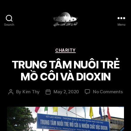
Search
Menu
Thien
Ha
De
Nhat
Categories
CHARITY
TRUNG TÂM NUÔI TRẺ
MỒ CÔI VÀ DIOXIN
on
By
Kim Thy
May 2, 2020
No Comments
Post
Post
TR
author
date
TÂ
NUÔ
TRẺ
MỒ
CÔI