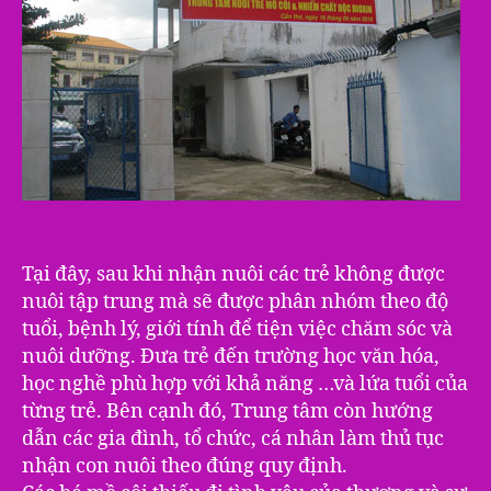
Tại đây, sau khi nhận nuôi các trẻ không được
nuôi tập trung mà sẽ được phân nhóm theo độ
tuổi, bệnh lý, giới tính để tiện việc chăm sóc và
nuôi dưỡng. Đưa trẻ đến trường học văn hóa,
học nghề phù hợp với khả năng …và lứa tuổi của
từng trẻ. Bên cạnh đó, Trung tâm còn hướng
dẫn các gia đình, tổ chức, cá nhân làm thủ tục
nhận con nuôi theo đúng quy định.