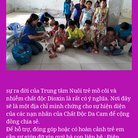
sự ra đời của Trung tâm Nuôi trẻ mồ côi và
nhiễm chất độc Dioxin là rất có ý nghĩa. Nơi đây
sẽ là một địa chỉ minh chứng cho sự hiện diện
của các nạn nhân của Chất Độc Da Cam để cộng
đồng chia sẻ.
Để hỗ trợ, đóng góp hoặc có hoàn cảnh trẻ em
cần sự giúp đỡ xin quý bà con liên hệ : Điện