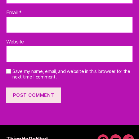
Email
*
Website
Save my name, email, and website in this browser for the
next time I comment.
ThienHaDeNhat-