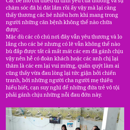
Các bé mồ côi thiếu đi tình yêu của thương và sự
chăm sóc đã bi đát lắm rồi ấy vậy mà lại càng
thấy thương các bé nhiều hơn khi mang trong
người những căn bệnh không thể nào chữa
được.
Mặc dù các cô chú nơi đây vẫn yêu thương và lo
lắng cho các bé nhưng có lẽ vẫn không thể nào
bù đắp được tất cả mất mát các em đã gánh chịu
vậy nên hễ có đoàn khách hoặc các anh chị lại
thăm là các em lại vui mừng, quấn quýt làm ai
cũng thấy vừa đau lòng lại tức giận bởi chiến
tranh, bởi những người cha người mẹ thiếu
hiểu biết, cạn suy nghĩ để những đứa trẻ vô tội
phải gánh chịu những nỗi đau đớn này.