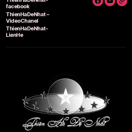
ThienHaDeNh
ThienHa
Thi
facebook
facebook
–
Lie
ThienHaDeNhat –
VideoCha
VideoChanel
ThienHaDeNhat-
LienHe