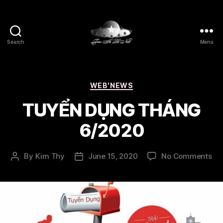
Search
Menu
Thien
Ha
De
Nhat
Categories
WEB'NEWS
TUYỂN DỤNG THÁNG
6/2020
on
By
Kim Thy
June 15, 2020
No Comments
Post
Post
TU
author
date
DỤ
TH
6/