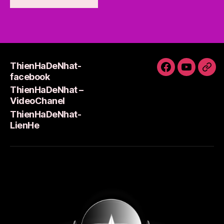
ThienHaDeNhat-
ThienHaDeNh
ThienHa
Thi
facebook
facebook
–
Lie
ThienHaDeNhat –
VideoCha
VideoChanel
ThienHaDeNhat-
LienHe