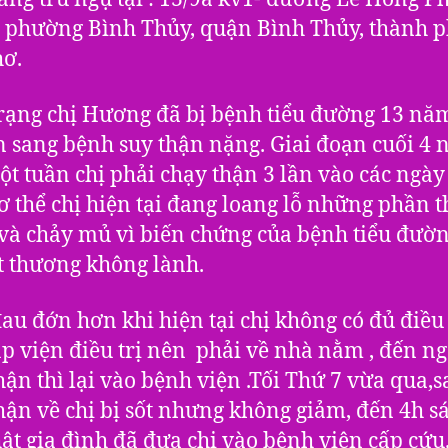
 phường Bình Thủy, quận Bình Thủy, thành 
ơ.
rạng chị Hương đã bị bệnh tiểu đường 13 năm
 sang bệnh suy thận nặng. Giai đoạn cuối 4
ột tuần chị phải chạy thận 3 lần vào các ngày 
ơ thể chị hiện tại đang loang lỗ những phần th
và chảy mủ vì biến chứng của bệnh tiểu đườ
t thương không lành.
au đớn hơn khi hiện tại chị không có đủ điều
p viện điều trị nên phải về nhà nằm , đến n
hận thì lại vào bệnh viện .Tối Thứ 7 vừa qua,s
hận về chị bị sốt nhưng không giảm, đến 4h s
ật gia đình đã đưa chị vào bệnh viện cấp cứu