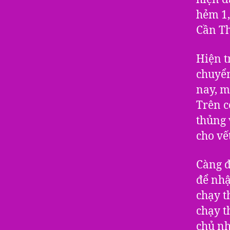
hẻm 1,
Cần Th
Hiện t
chuyển
nay, m
Trên c
thủng 
cho vế
Càng đ
để nhậ
chạy t
chạy t
chủ nh