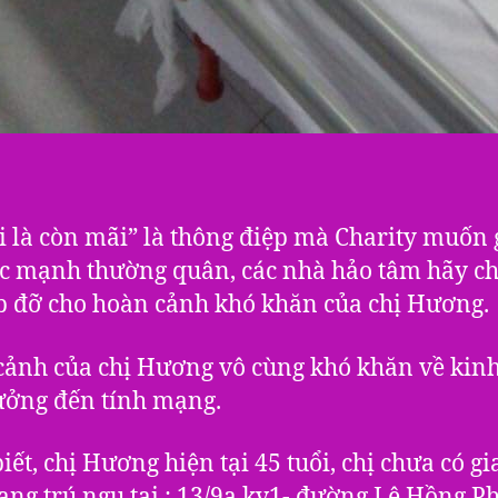
i là còn mãi” là thông điệp mà Charity muốn 
c mạnh thường quân, các nhà hảo tâm hãy ch
p đỡ cho hoàn cảnh khó khăn của chị Hương.
ảnh của chị Hương vô cùng khó khăn về kinh
ưởng đến tính mạng.
iết, chị Hương hiện tại 45 tuổi, chị chưa có gi
ang trú ngụ tại : 13/9a kv1- đường Lê Hồng P