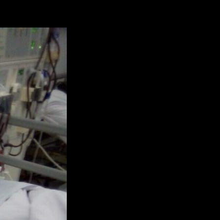
ÃY
CHO
I