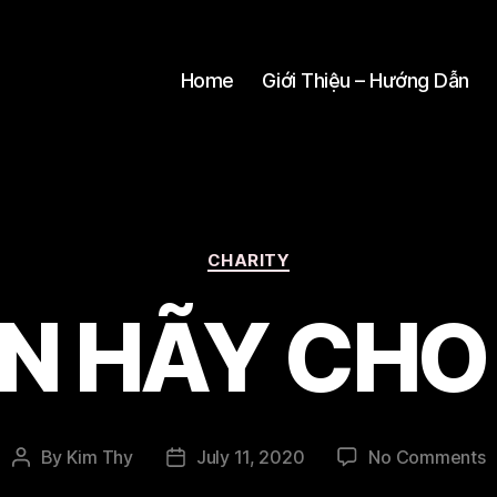
Home
Giới Thiệu – Hướng Dẫn
Categories
CHARITY
IN HÃY CHO 
o
By
Kim Thy
July 11, 2020
No Comments
Post
Post
X
author
date