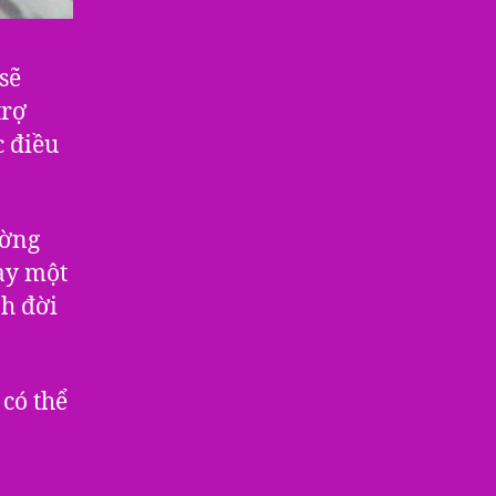
sẽ
trợ
c điều
ường
ay một
h đời
có thể