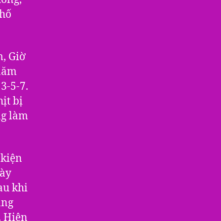
phố
, Giờ
 năm
3-5-7.
ịt bị
ng làm
 kiện
gày
au khi
áng
. Hiện