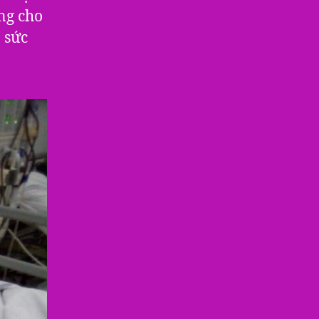
ng cho
 sức