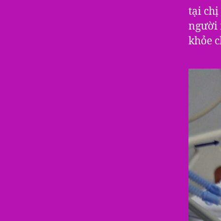
tại ch
người 
khỏe c