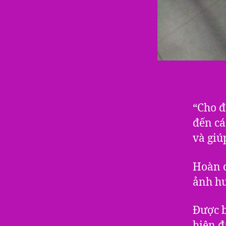
“Cho đ
đến cá
và giú
Hoàn c
ảnh h
Được b
hiện đ