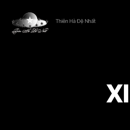
Thiên Hà Đệ Nhất
Thien
Ha
De
Nhat
X