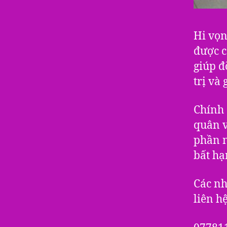
Hi vọn
được c
giúp đ
trị và
Chính 
quân v
phần n
bất hạ
Các nh
liên hệ