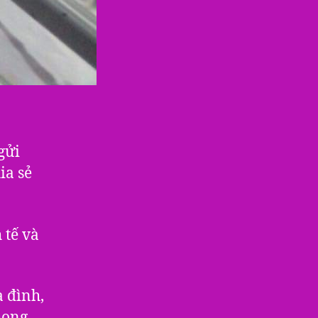
gửi
ia sẻ
 tế và
a đình,
hong,