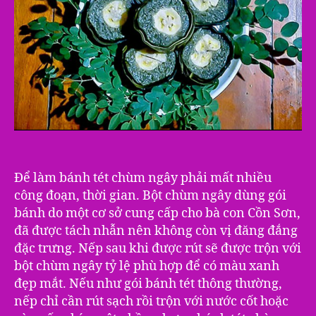
Để làm bánh tét chùm ngây phải mất nhiều
công đoạn, thời gian. Bột chùm ngây dùng gói
bánh do một cơ sở cung cấp cho bà con Cồn Sơn,
đã được tách nhẫn nên không còn vị đăng đắng
đặc trưng. Nếp sau khi được rút sẽ được trộn với
bột chùm ngây tỷ lệ phù hợp để có màu xanh
đẹp mắt. Nếu như gói bánh tét thông thường,
nếp chỉ cần rút sạch rồi trộn với nước cốt hoặc