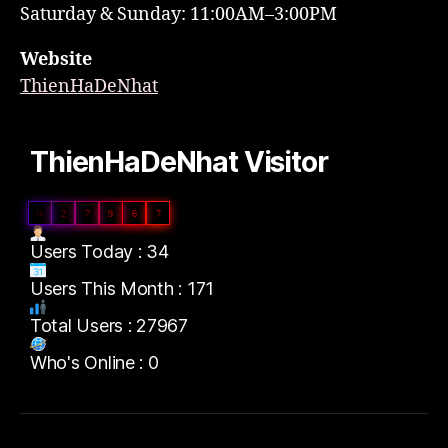
Saturday & Sunday: 11:00AM–3:00PM
Website
ThienHaDeNhat
ThienHaDeNhat Visitor
0
2
7
9
6
7
Users Today : 34
Users This Month : 171
Total Users : 27967
Who's Online : 0