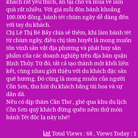
khách rất yêu thích, ăn tại chỗ và mua về làm
quà rất nhiều. Với giá mỗi đòn bánh khoảng
100.000 đồng, bánh tét chùm ngây dễ dàng đến
với tay du khách.
Chị Lê Thị Bé Bảy chia sẻ thêm, khi làm bánh tét
từ chùm ngây, điều chị tâm huyết là mong muốn
tôn vinh sản vật địa phương và phát huy sản
phẩm của các doanh nghiệp trên địa bàn quận
Bình Thủy. Từ đó, tất cả tạo thành một khối liên
kết, cùng nhau giới thiệu với du khách đặc sản
quê hương. Đó cũng là mong muốn của người
Cồn Sơn, thu hút du khách bằng tài hoa và sự
dân dã.
Nếu có dịp thăm Cần Thơ , ghé qua khu du lịch
Cồn Sơn quý khách đừng quên nếm thử món
bánh Tét độc lạ này nhé!
Total Views : 68
, Views Today : 1