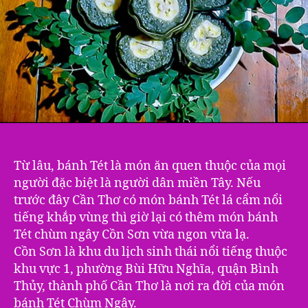
Từ lâu, bánh Tét là món ăn quen thuộc của mọi
người đặc biệt là người dân miền Tây. Nếu
trước đây Cần Thơ có món bánh Tét lá cẩm nổi
tiếng khắp vùng thì giờ lại có thêm món bánh
Tét chùm ngây Cồn Sơn vừa ngon vừa lạ.
Cồn Sơn là khu du lịch sinh thái nổi tiếng thuộc
khu vực 1, phường Bùi Hữu Nghĩa, quận Bình
Thủy, thành phố Cần Thơ là nơi ra đời của món
bánh Tét Chùm Ngây.