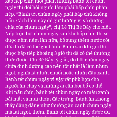
xào nếp chín một phần nhưng bánh tét chùm
ngây thì đòi hỏi người làm phải hấp chín phần
nếp. “Bánh tét chùm ngây phải hấp chứ không
nấu. Cách làm này để giữ hương vị và dưỡng
chất của chùm ngây”, chị Lê Thị Bé Bảy cho biết.
Nếp trộn bột chùm ngây sau khi hấp chín thì sẽ
được nêm nếm lần nữa, bổ sung thêm nước cốt
dừa là đã có thể gói bánh. Bánh sau khi gói thì
được hấp tiếp khoảng 3 giờ thì đã có thể thưởng
thức được. Chị Bé Bảy lý giải, do bột chùm ngây
chứa dinh dưỡng cao nên tốt nhất là làm nhưn
ngọt, nghĩa là nhưn chuối hoặc nhưn đậu xanh.
Bánh tét chùm ngây vì vậy rất phù hợp cho
người ăn chay và những ai cần bồi bổ cơ thể.
Khi nấu chín, bánh tét chùm ngây có màu xanh
bắt mắt và mùi thơm đặc trưng. Bánh ăn không
thấy đăng đắng như thường ăn canh chùm ngây
mà lại ngọt, thơm. Bánh tét chùm ngây được du