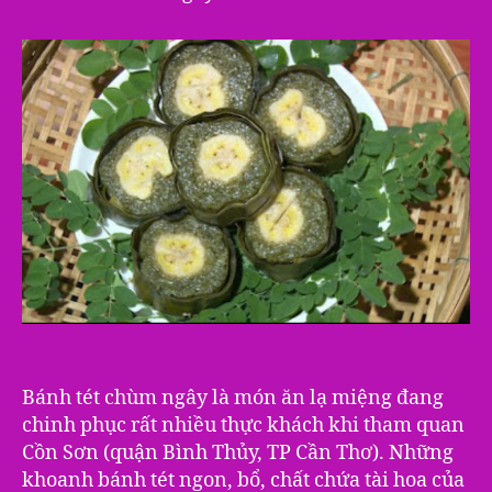
Bánh tét chùm ngây là món ăn lạ miệng đang
chinh phục rất nhiều thực khách khi tham quan
Cồn Sơn (quận Bình Thủy, TP Cần Thơ). Những
khoanh bánh tét ngon, bổ, chất chứa tài hoa của