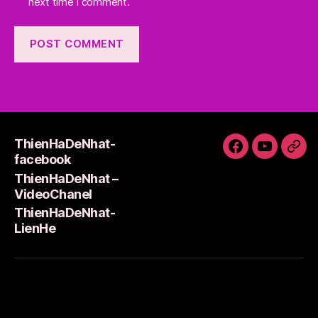
next time I comment.
ThienHaDeNhat-
ThienHaDeNh
ThienHa
Thi
facebook
facebook
–
Lie
ThienHaDeNhat –
VideoCha
VideoChanel
ThienHaDeNhat-
LienHe