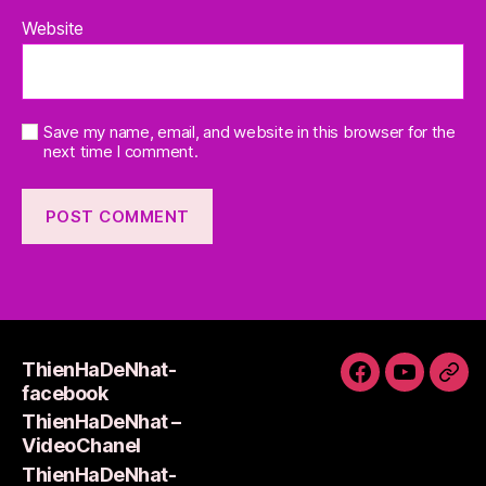
Website
Save my name, email, and website in this browser for the
next time I comment.
ThienHaDeNhat-
ThienHaDeNh
ThienHa
Thi
facebook
facebook
–
Lie
ThienHaDeNhat –
VideoCha
VideoChanel
ThienHaDeNhat-