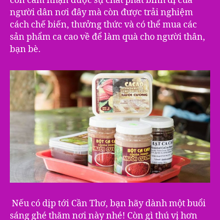
còn cảm nhận được sự chất phát bình dị của
người dân nơi đây mà còn được trải nghiệm
cách chế biến, thưởng thức và có thể mua các
sản phẩm ca cao về để làm quà cho người thân,
bạn bè.
Nếu có dịp tới Cần Thơ, bạn hãy dành một buổi
sáng ghé thăm nơi này nhé! Còn gì thú vị hơn