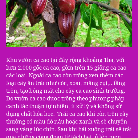
Khu vườn ca cao tại đây rộng khoảng 1ha, với
hơn 2.000 gốc ca cao, gồm trên 15 giống ca cao
các loại. Ngoài ca cao còn trồng xen thêm các
loại cây ăn trái như cóc, xoài, măng cụt,…tầng
trên, tạo bóng mát cho cây ca cao sinh trưởng.
Do vườn ca cao được trồng theo phương pháp
canh tác thuận tự nhiên, ít xử lý và không sử
dụng chất hóa học. Trái ca cao khi còn trên cây
thường có màu đỏ nâu hoặc xanh và sẽ chuyển
sang vàng lúc chín. Sau khi hái xuống trái sẽ trải
qua những công đoạn từ tách hạt, ủ lên men