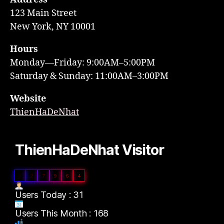
123 Main Street
New York, NY 10001
Hours
Monday—Friday: 9:00AM–5:00PM
Saturday & Sunday: 11:00AM–3:00PM
Website
ThienHaDeNhat
ThienHaDeNhat Visitor
0
2
7
9
6
4
Users Today : 31
Users This Month : 168