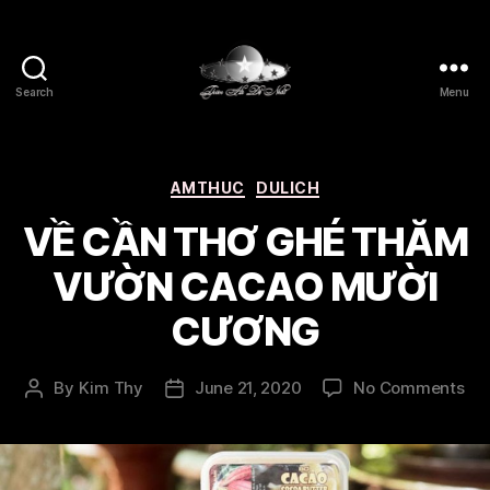
Search
Menu
Thien
Ha
De
Nhat
Categories
AMTHUC
DULICH
VỀ CẦN THƠ GHÉ THĂM
VƯỜN CACAO MƯỜI
CƯƠNG
on
By
Kim Thy
June 21, 2020
No Comments
Post
Post
VỀ
author
date
CẦ
TH
GH