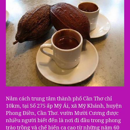
Nằm cách trung tâm thành phố Cần Thơ chỉ
10km, tại Số 275 ấp Mỹ Ái, xã Mỹ Khánh, huyện
Phong Điền, Cần Thơ. vườn Mười Cương được
nhiều người biết đến là nơi đi đầu trong phong
trào trồng và chế biến ca cao từ những năm 60