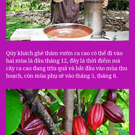
Qúy khách ghé thăm vườn ca cao có thể đi vào
hai mùa là đầu tháng 12, đây là thời điểm mà
cây ca cao đang trĩu quả và bắt đầu vào mùa thu
hoạch, còn mùa phụ sẽ vào tháng 5, tháng 6.