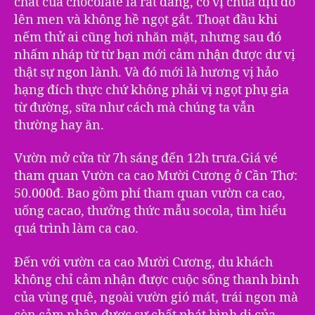
chất của chocolate là rất đắng, có vị chua dịu do
lên men và không hề ngọt gắt. Thoạt đầu khi
nếm thử ai cũng hơi nhăn mặt, nhưng sau đó
nhấm nháp từ từ bạn mới cảm nhận được dư vị
thật sự ngon lành. Và đó mới là hương vị hảo
hạng đích thực chứ không phải vị ngọt phụ gia
từ đường, sữa như cách mà chúng ta vẫn
thường hay ăn.
Vườn mở cửa từ 7h sáng đến 12h trưa.Giá vé
tham quan Vườn ca cao Mười Cương ở Cần Thơ:
50.000đ. Bao gồm phí tham quan vườn ca cao,
uống cacao, thưởng thức mẫu socola, tìm hiểu
quá trình làm ca cao.
Đến với vườn ca cao Mười Cương, du khách
không chỉ cảm nhận được cuộc sống thanh bình
của vùng quê, ngoài vườn gió mát, trái ngon mà