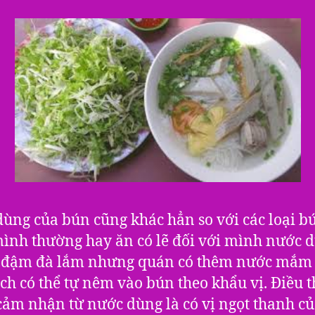
ùng của bún cũng khác hẳn so với các loại b
ình thường hay ăn có lẽ đối với mình nước 
 đậm đà lắm nhưng quán có thêm nước mắm
ch có thể tự nêm vào bún theo khẩu vị. Điều t
ảm nhận từ nước dùng là có vị ngọt thanh củ