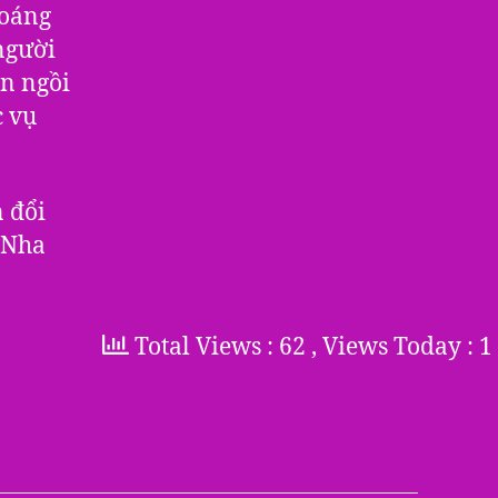
hoáng
người
n ngồi
c vụ
 đổi
 Nha
Total Views : 62
, Views Today : 1