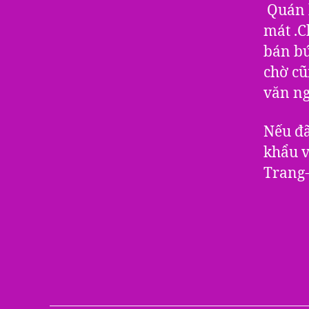
Quán k
mát .C
bán bú
chờ cũ
văn ng
Nếu đã
khẩu v
Trang-