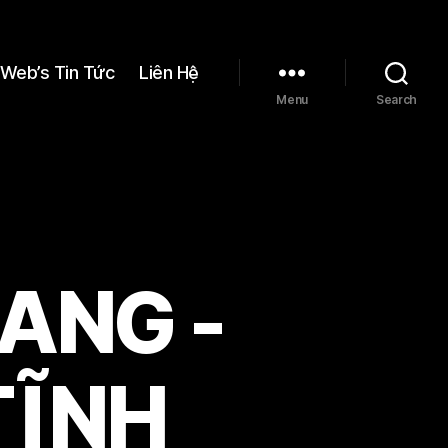
Web’s Tin Tức
Liên Hệ
Menu
Search
ANG -
TĨNH