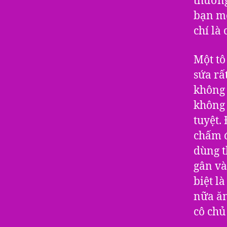
thường
bạn mớ
chí là
Một tô
sứa rấ
không 
không 
tuyệt.
chấm đ
dùng t
gân và
biệt l
nữa ăn
cô chủ