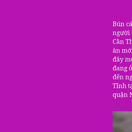
Bún cá
người 
Cần Th
ăn mới
đây mọ
đang ở
đến ng
Tĩnh t
quận N