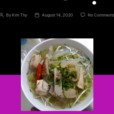
By
Kim Thy
August 14, 2020
No Comment
Post
Post
author
date