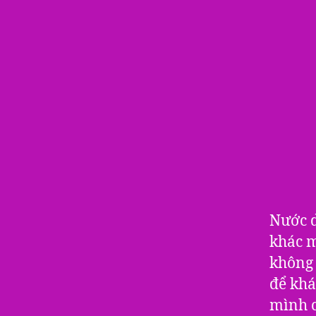
Nước d
khác m
không
để khá
mình c