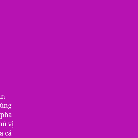
ún
dùng
 pha
hú vị
a cá