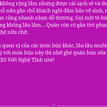
hông rộng lắm nhưng được cái sạch sẽ và t
hỗ nấu gần chỗ khách ngồi đảm bảo vệ sinh, 
n cũng nhanh nhẹn dễ thương. Gọi một tô bú
ng không lâu lắm… Quán còn có gắn tivi phụ
hệ nữa chứ.
 quen vị của các món bún khác, lâu lâu muốn
ị với món bún này thì nhớ ghé quán bún sứa
Xô Viết Nghệ Tĩnh nhé!