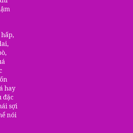
thì
thậm
 hấp,
ai,
bò,
uá
c
uốn
cá hay
u đặc
hái sợi
hể nói