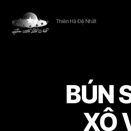
Thiên Hà Đệ Nhất
Thien
Ha
De
Nhat
BÚN 
XÔ 