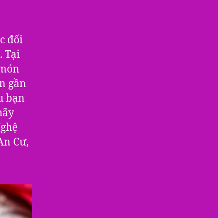
c đối
 Tại
 món
an gần
u bạn
hãy
Nghệ
An Cư,