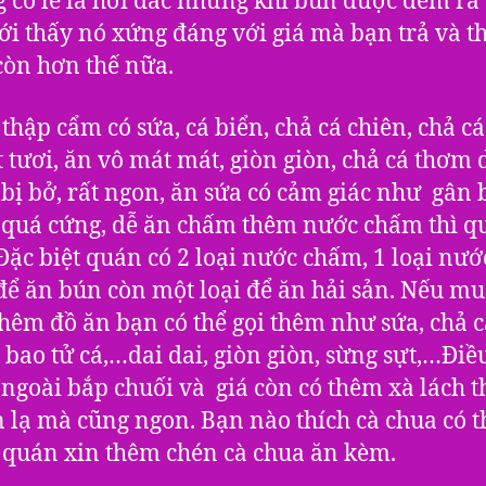
 có lẽ là hơi đắc nhưng khi bún được đem ra 
i thấy nó xứng đáng với giá mà bạn trả và 
 còn hơn thế nữa.
 thập cẩm có sứa, cá biển, chả cá chiên, chả cá
t tươi, ăn vô mát mát, giòn giòn, chả cá thơm d
bị bở, rất ngon, ăn sứa có cảm giác như gân 
quá cứng, dễ ăn chấm thêm nước chấm thì q
 Đặc biệt quán có 2 loại nước chấm, 1 loại nướ
ể ăn bún còn một loại để ăn hải sản. Nếu m
hêm đồ ăn bạn có thể gọi thêm như sứa, chả 
 bao tử cá,…dai dai, giòn giòn, sừng sựt,…Điề
à ngoài bắp chuối và giá còn có thêm xà lách t
 lạ mà cũng ngon. Bạn nào thích cà chua có t
 quán xin thêm chén cà chua ăn kèm.