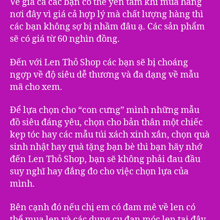
Về giá cả các bạn có thể yên tâm khi mua hàng
nơi đây vì giá cả hợp lý mà chất lượng hàng thì
các bạn không sợ bị nhầm đâu ạ. Các sản phẩm
sẽ có giá từ 60 nghìn đồng.
Đến với Len Thỏ Shop các bạn sẽ bị choáng
ngợp về độ siêu dễ thương và đa dạng về mẫu
mã cho xem.
Để lựa chọn cho “con cưng” mình những mẫu
đồ siêu đáng yêu, chọn cho bản thân một chiếc
kẹp tóc hay các mẫu túi xách xinh xắn, chọn quà
sinh nhật hay quà tặng bạn bè thì bạn hãy nhớ
đến Len Thỏ Shop, bạn sẽ không phải đau đầu
suy nghĩ hay đắng đo cho việc chọn lựa của
mình.
Bên cạnh đó nếu chị em có đam mê về len có
thể mua len và các dụng cụ đan móc len tại đây