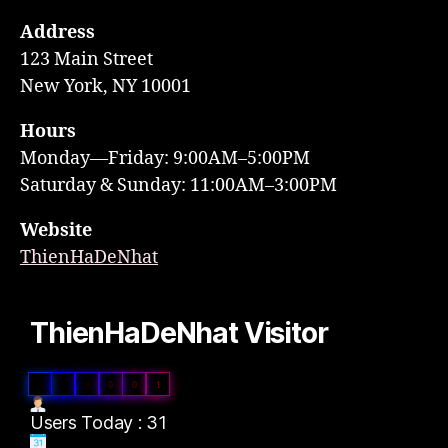
Address
123 Main Street
New York, NY 10001
Hours
Monday—Friday: 9:00AM–5:00PM
Saturday & Sunday: 11:00AM–3:00PM
Website
ThienHaDeNhat
ThienHaDeNhat Visitor
0
2
8
0
0
1
Users Today : 31