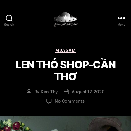
Search
Menu
Thien
Ha
De
Nhat
Categories
MUASAM
LEN THỎ SHOP-CẦN
THƠ
By
Kim Thy
August 17, 2020
Post
Post
author
date
on
No Comments
LEN
THỎ
SHOP-
CẦN