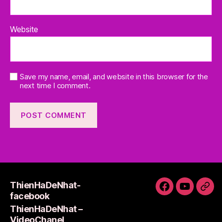
Website
Save my name, email, and website in this browser for the
next time I comment.
ThienHaDeNhat-
ThienHaDeNh
ThienHa
Thi
facebook
facebook
–
Lie
ThienHaDeNhat –
VideoCha
VideoChanel