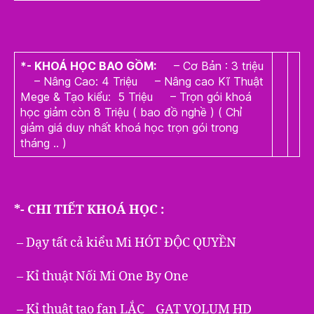
*- KHOÁ HỌC BAO GỒM:
– Cơ Bản : 3 triệu
– Nâng Cao: 4 Triệu – Nâng cao Kĩ Thuật
Mege & Tạo kiểu: 5 Triệu – Trọn gói khoá
học giảm còn 8 Triệu ( bao đồ nghề ) ( Chỉ
giảm giá duy nhất khoá học trọn gói trong
tháng .. )
*- CHI TIẾT KHOÁ HỌC :
– Dạy tất cả kiểu Mi HÓT ĐỘC QUYỀN
– Kỉ thuật Nối Mi One By One
– Kỉ thuật tạo fan LẮC _ GẠT VOLUM HD