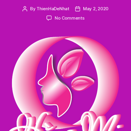
By
ThienHaDeNhat
May 2, 2020
Post
Post
author
date
on
No Comments
HẰNG
Mi
–
Nối
Mi
Xuyên
Màn
Đêm