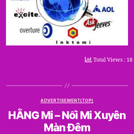
Total Views : 18
Categories
ADVERTISEMENT(TOP)
HẰNG Mi – Nối Mi Xuyên
Màn Đêm