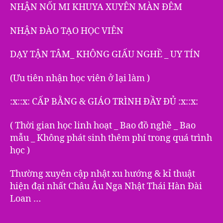
NHẬN NỐI MI KHUYA XUYÊN MÀN ĐÊM
NHẬN ĐÀO TẠO HỌC VIÊN
DẠY TẬN TÂM_ KHÔNG GIẤU NGHỀ _ UY TÍN
(Ưu tiên nhận học viên ở lại làm )
:x::x: CẤP BẰNG & GIÁO TRÌNH ĐẦY ĐỦ :x::x:
( Thời gian học linh hoạt _ Bao đồ nghề _ Bao
mẫu _ Không phát sinh thêm phí trong quá trình
học )
Thường xuyên cập nhật xu hướng & kỉ thuật
hiện đại nhất Châu Âu Nga Nhật Thái Hàn Đài
Loan …
———————————————————–