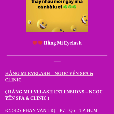
Hằng Mi Eyelash
——————————————————————
—–
HẰNG MI EYELASH – NGỌC YẾN SPA &
CLINIC
( HẰNG MI EYELASH EXTENSIONS – NGỌC
YẾN SPA & CLINIC )
Đc : 427 PHAN VĂN TRỊ – P7 – Q5 – TP. HCM