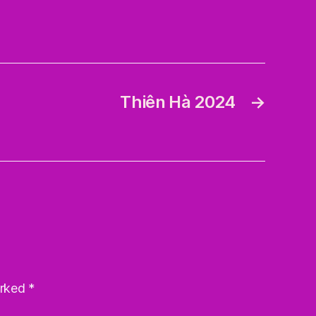
Thiên Hà 2024
→
arked
*