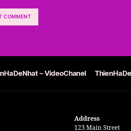
enHaDeNhat – VideoChanel
ThienHaDe
Address
123 Main Street