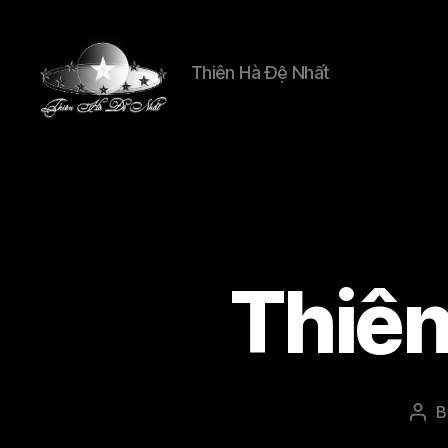
Thiên Hà Đệ Nhất
Thien
Ha
De
Nhat
Thiên
B
Pos
aut