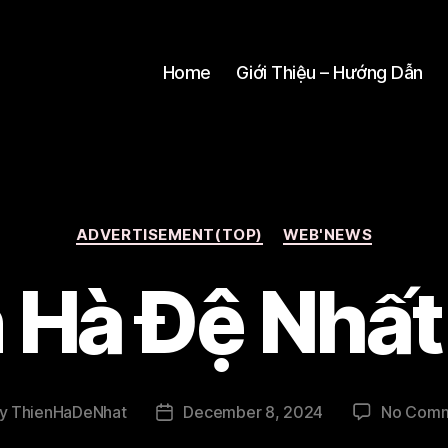
Home
Giới Thiệu – Hướng Dẫn
Categories
ADVERTISEMENT(TOP)
WEB'NEWS
 Hà Đệ Nhấ
y
ThienHaDeNhat
December 8, 2024
No Com
t
Post
hor
date