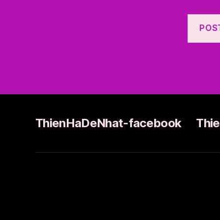
ThienHaDeNhat-facebook
Thi