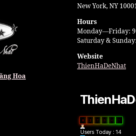
New York, NY 1000
Hours
Monday—Friday: 
Saturday & Sunda
Website
ThienHaDeNhat
ăng Hoa
ThienHaDe
0
2
7
9
4
7
Users Today : 14