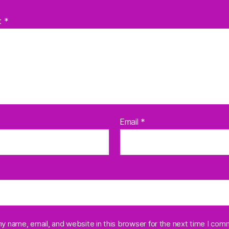
t
*
Email
*
y name, email, and website in this browser for the next time I com