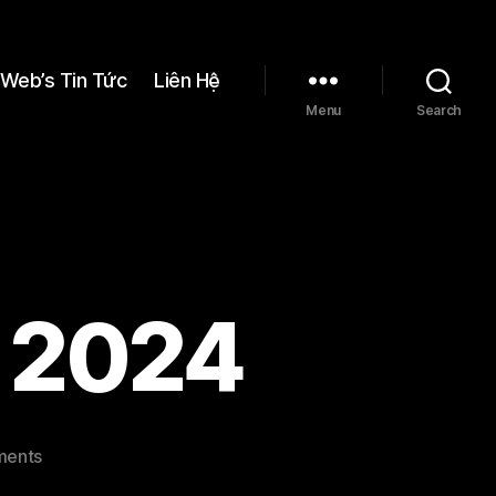
Web’s Tin Tức
Liên Hệ
Menu
Search
t 2024
on
ments
Thiên