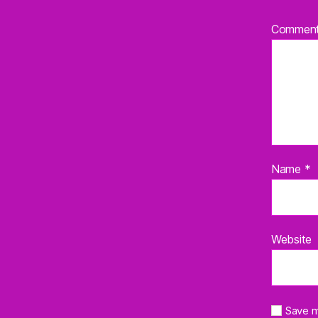
Commen
Name
*
Website
Save m