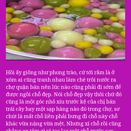
Hồi ấy giống như phong trào, cứ tới rằm là ở
xóm ai cũng tranh nhau làm chè trôi nước ra
chợ quận bán nên lúc nào cũng phải đi sớm để
được ngồi chỗ đẹp. Nói chỗ đẹp vậy thôi chứ đó
cũng là một góc nhỏ xíu trước kệ của chị bán
trái cây hay một sạp hàng nào đó trong chợ, sơ
chút là mất chỗ liền phải bưng đi chỗ này chỗ
khác vừa nặng vừa mệt. Nhưng xí chỗ rồi cũng