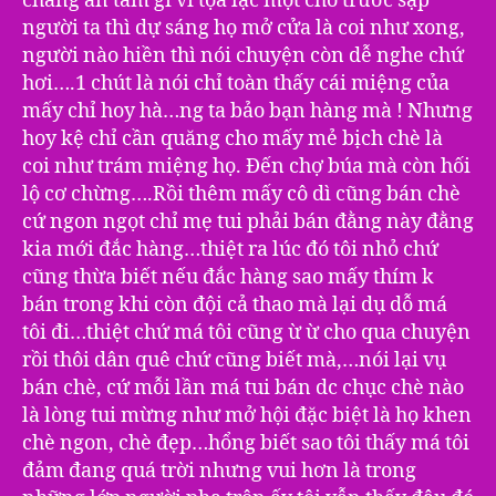
chẳng an tâm gì vì tọa lạc một chỗ trước sạp
người ta thì dự sáng họ mở cửa là coi như xong,
người nào hiền thì nói chuyện còn dễ nghe chứ
hơi….1 chút là nói chỉ toàn thấy cái miệng của
mấy chỉ hoy hà…ng ta bảo bạn hàng mà ! Nhưng
hoy kệ chỉ cần quăng cho mấy mẻ bịch chè là
coi như trám miệng họ. Đến chợ búa mà còn hối
lộ cơ chừng….Rồi thêm mấy cô dì cũng bán chè
cứ ngon ngọt chỉ mẹ tui phải bán đằng này đằng
kia mới đắc hàng…thiệt ra lúc đó tôi nhỏ chứ
cũng thừa biết nếu đắc hàng sao mấy thím k
bán trong khi còn đội cả thao mà lại dụ dỗ má
tôi đi…thiệt chứ má tôi cũng ừ ừ cho qua chuyện
rồi thôi dân quê chứ cũng biết mà,…nói lại vụ
bán chè, cứ mỗi lần má tui bán dc chục chè nào
là lòng tui mừng như mở hội đặc biệt là họ khen
chè ngon, chè đẹp…hổng biết sao tôi thấy má tôi
đảm đang quá trời nhưng vui hơn là trong