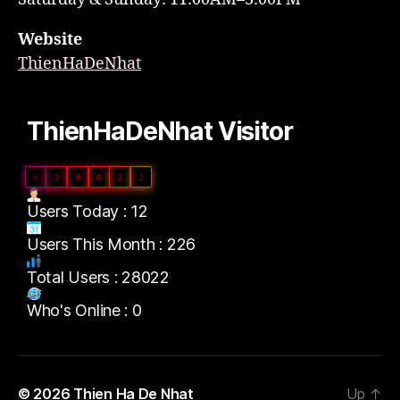
Website
ThienHaDeNhat
ThienHaDeNhat Visitor
0
2
8
0
2
2
Users Today : 12
Users This Month : 226
Total Users : 28022
Who's Online : 0
© 2026
Thien Ha De Nhat
Up
↑