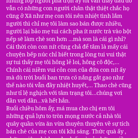
những lớp người pha trộn ấy tôi vẫn thấy đâu đó
vẫn có những con người chân thật thiệt chắc họ
cũng ở Xã như mẹ con tôi nên nhiệt tình lắm
người thì chỉ mẹ tôi làm sao bán được nhiều,
người lại bảo mẹ tui cách pha ít nước trà vào bột
nếp sẽ làm chè son hơn …mà son là cái gì nhỉ?
Cái thời còn con nít cũng chả để tâm là mấy cái
chuyện bếp núc chỉ biết trong lòng tui vui thật
sự tui thấy mẹ tôi hông lẻ loi, hông cô độc,…
Chính cái niềm vui cỏn con của đứa con nít ấy
mà dù trời buổi ban trưa có nắng gắt gao như
thế nào tôi vẫn đầy nhiệt huyết,… Thao chè cũng
như tỉ lệ nghịch với tâm trạng tôi…chúng vơi
dần vơi dần…và hết hẳn.
Buổi chiều hôm ấy, má mua cho chị em tôi
những quả lựu to tròn mọng nước cả nhà tôi
quây quần vừa ăn vừa thuyên thuyên về sự tích
bán chè của mẹ con tôi khi sáng. Thức quà ấy ,