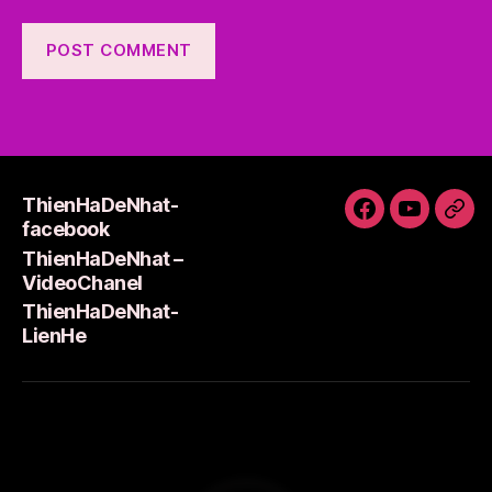
ThienHaDeNhat-
ThienHaDeNh
ThienHa
Thi
facebook
facebook
–
Lie
ThienHaDeNhat –
VideoCha
VideoChanel
ThienHaDeNhat-
LienHe