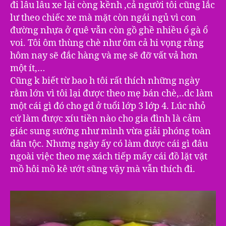
đi lâu lâu xe lại còng kềnh ,cả người tôi cũng lắc
lư theo chiếc xe mà mặt còn ngái ngủ vì con
đường nhựa ở quê vẫn còn gồ ghề nhiều ổ gà ổ
voi. Tôi ôm thùng chè như ôm cả hi vọng rằng
hôm nay sẽ đắc hàng và mẹ sẽ đỡ vất vả hơn
một ít,…
Cũng k biết từ bao h tôi rất thích những ngày
rằm lớn vì tôi lại được theo mẹ bán chè,..dc làm
một cái gì đó cho gd ở tuổi lớp 3 lớp 4. Lúc nhỏ
cứ làm được xíu tiền nào cho gia đình là cảm
giác sung sướng như mình vừa giải phóng toàn
dân tộc. Nhưng ngày ấy có làm được cái gì đâu
ngoài việc theo mẹ xách tiếp mấy cái đồ lặt vặt
mồ hôi mồ kê ướt sũng vậy mà vẫn thích đi.