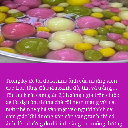
Trong ký ức tôi đó là hình ảnh của những viên
chè tròn lẳng đủ màu xanh, đỏ, tím và trắng,…
Tôi thích cái cảm giác 2,3h sáng ngồi trên chiếc
xe lôi đạp ôm thùng chè rồi mơn mang với cái
mát nhè nhẹ phả vào mặt vào người thích cái
cảm giác khi đường vẫn còn vắng tanh chỉ có
ánh đèn đường đo đỏ ánh vàng rọi xuống đường