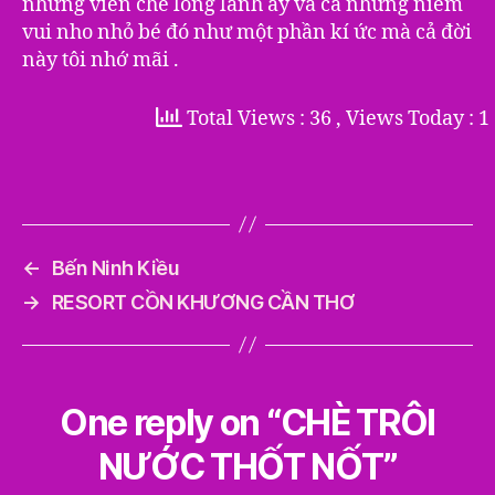
những viên chè long lanh ấy và cả những niềm
vui nho nhỏ bé đó như một phần kí ức mà cả đời
này tôi nhớ mãi .
Total Views : 36
, Views Today : 1
←
Bến Ninh Kiều
→
RESORT CỒN KHƯƠNG CẦN THƠ
One reply on “CHÈ TRÔI
NƯỚC THỐT NỐT”