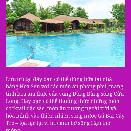
Lưu trú tại đây bạn có thể dùng bữa tại nhà
hàng Hoa Sen với các món ăn phong phú, mang
tinh hoa ẩm thực của vùng Đồng Bằng sông Cửu
Long. Hay bạn có thể thưởng thức những món
cocktail đặc sắc, món ăn nướng ngoài trời và
hòa mình vào thiên nhiên sông nước tại Bar Cây
Tre – tọa lạc tại vị trí cạnh bờ sông Hậu thơ
mộng.