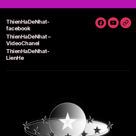
ThienHaDeNhat-
ThienHaDeNh
ThienHa
Thi
facebook
facebook
–
Lie
ThienHaDeNhat –
VideoCha
VideoChanel
ThienHaDeNhat-
LienHe