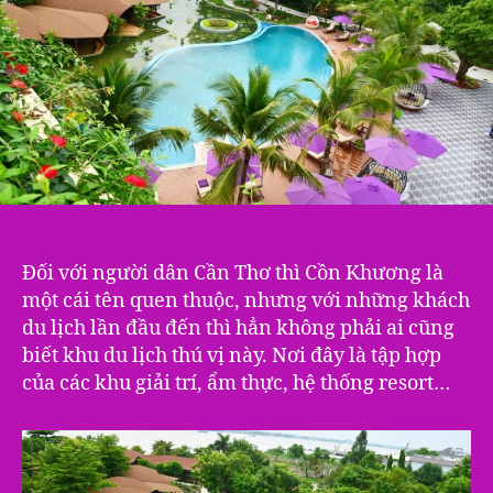
Đối với người dân Cần Thơ thì Cồn Khương là
một cái tên quen thuộc, nhưng với những khách
du lịch lần đầu đến thì hẳn không phải ai cũng
biết khu du lịch thú vị này. Nơi đây là tập hợp
của các khu giải trí, ẩm thực, hệ thống resort…