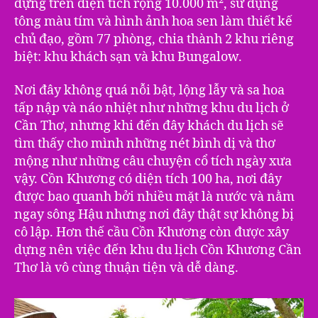
dựng trên diện tích rộng 10.000 m², sử dụng
tông màu tím và hình ảnh hoa sen làm thiết kế
chủ đạo, gồm 77 phòng, chia thành 2 khu riêng
biệt: khu khách sạn và khu Bungalow.
Nơi đây không quá nỗi bật, lộng lẫy và sa hoa
tấp nập và náo nhiệt như những khu du lịch ở
Cần Thơ, nhưng khi đến đây khách du lịch sẽ
tìm thấy cho mình những nét bình dị và thơ
mộng như những câu chuyện cổ tích ngày xưa
vậy. Cồn Khương có diện tích 100 ha, nơi đây
được bao quanh bởi nhiều mặt là nước và nằm
ngay sông Hậu nhưng nơi đây thật sự không bị
cô lập. Hơn thế cầu Cồn Khương còn được xây
dựng nên việc đến khu du lịch Cồn Khương Cần
Thơ là vô cùng thuận tiện và dễ dàng.