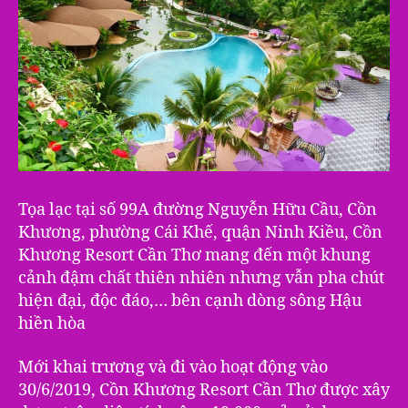
Tọa lạc tại số 99A đường Nguyễn Hữu Cầu, Cồn
Khương, phường Cái Khế, quận Ninh Kiều, Cồn
Khương Resort Cần Thơ mang đến một khung
cảnh đậm chất thiên nhiên nhưng vẫn pha chút
hiện đại, độc đáo,… bên cạnh dòng sông Hậu
hiền hòa
Mới khai trương và đi vào hoạt động vào
30/6/2019, Cồn Khương Resort Cần Thơ được xây