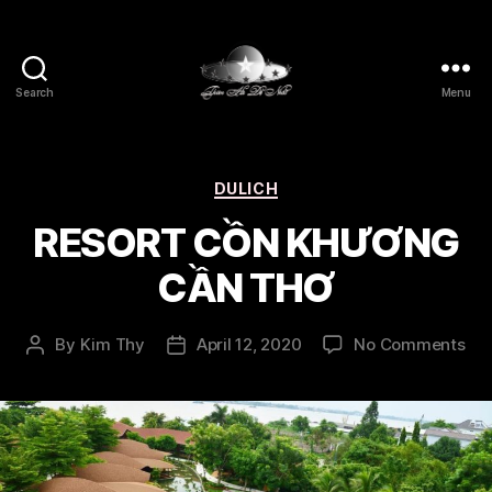
Search
Menu
Thien
Ha
De
Nhat
Categories
DULICH
RESORT CỒN KHƯƠNG
CẦN THƠ
on
By
Kim Thy
April 12, 2020
No Comments
Post
Post
RE
author
date
CỒ
KH
CẦ
TH