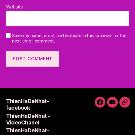
Website
Save my name, email, and website in this browser for the
next time I comment.
ThienHaDeNhat-
ThienHaDeNh
ThienHa
Thi
facebook
facebook
–
Lie
ThienHaDeNhat –
VideoCha
VideoChanel
ThienHaDeNhat-