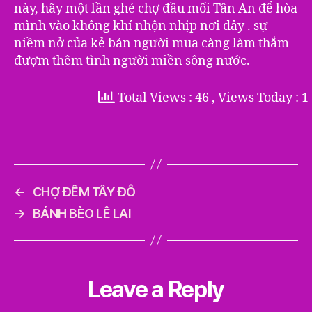
này, hãy một lần ghé chợ đầu mối Tân An để hòa
mình vào không khí nhộn nhịp nơi đây . sự
niềm nở của kẻ bán người mua càng làm thắm
đượm thêm tình người miền sông nước.
Total Views : 46
, Views Today : 1
←
CHỢ ĐÊM TÂY ĐÔ
→
BÁNH BÈO LÊ LAI
Leave a Reply