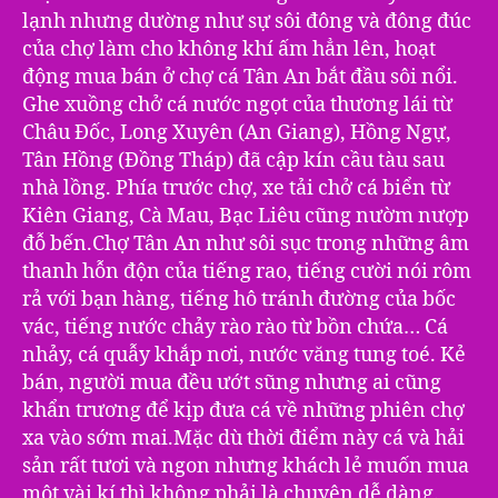
lạnh nhưng dường như sự sôi đông và đông đúc
của chợ làm cho không khí ấm hẳn lên, hoạt
động mua bán ở chợ cá Tân An bắt đầu sôi nổi.
Ghe xuồng chở cá nước ngọt của thương lái từ
Châu Đốc, Long Xuyên (An Giang), Hồng Ngự,
Tân Hồng (Đồng Tháp) đã cập kín cầu tàu sau
nhà lồng. Phía trước chợ, xe tải chở cá biển từ
Kiên Giang, Cà Mau, Bạc Liêu cũng nườm nượp
đỗ bến.Chợ Tân An như sôi sục trong những âm
thanh hỗn độn của tiếng rao, tiếng cười nói rôm
rả với bạn hàng, tiếng hô tránh đường của bốc
vác, tiếng nước chảy rào rào từ bồn chứa… Cá
nhảy, cá quẫy khắp nơi, nước văng tung toé. Kẻ
bán, người mua đều ướt sũng nhưng ai cũng
khẩn trương để kịp đưa cá về những phiên chợ
xa vào sớm mai.Mặc dù thời điểm này cá và hải
sản rất tươi và ngon nhưng khách lẻ muốn mua
một vài kí thì không phải là chuyện dễ dàng.