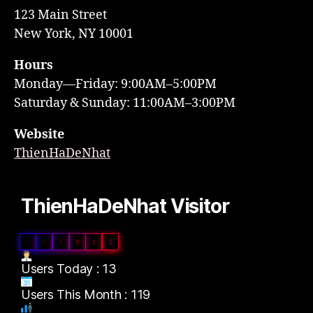
123 Main Street
New York, NY 10001
Hours
Monday—Friday: 9:00AM–5:00PM
Saturday & Sunday: 11:00AM–3:00PM
Website
ThienHaDeNhat
ThienHaDeNhat Visitor
0
2
7
9
1
5
Users Today : 13
Users This Month : 119