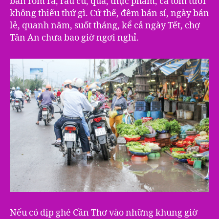
bán rôm rả, rau củ, quả, thực phẩm, cá tôm tươi
không thiếu thứ gì. Cứ thế, đêm bán sỉ, ngày bán
lẻ, quanh năm, suốt tháng, kể cả ngày Tết, chợ
Tân An chưa bao giờ ngơi nghỉ.
Nếu có dịp ghé Cần Thơ vào những khung giờ