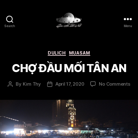
Search
Menu
Thien
Ha
De
Nhat
Categories
DULICH
MUASAM
CHỢ ĐẦU MỐI TÂN AN
on
By
Kim Thy
April 17, 2020
No Comments
Post
Post
CH
author
date
ĐẦ
MỐ
TÂ
AN