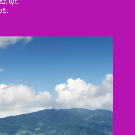
n tộc.
bật