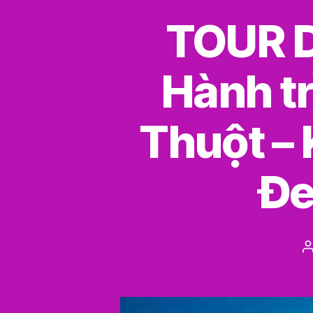
TOUR D
Hành t
Thuột – 
Đe