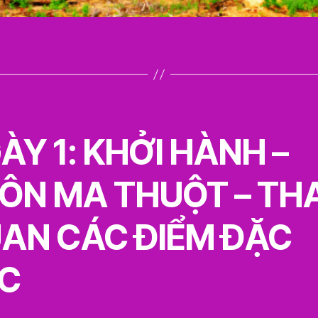
ÀY 1: KHỞI HÀNH –
ÔN MA THUỘT – TH
AN CÁC ĐIỂM ĐẶC
C