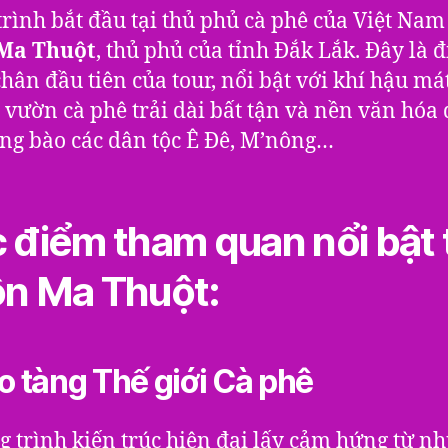
rình bắt đầu tại thủ phủ cà phê của Việt Nam
Ma Thuột
, thủ phủ của tỉnh Đắk Lắk. Đây là 
hân đầu tiên của tour, nổi bật với khí hậu má
vườn cà phê trải dài bất tận và nền văn hóa 
ng bào các dân tộc Ê Đê, M’nông…
 điểm tham quan nổi bật 
n Ma Thuột:
ảo tàng Thế giới Cà phê
g trình kiến trúc hiện đại lấy cảm hứng từ n