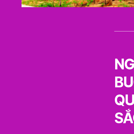
NG
BU
QU
SẮ