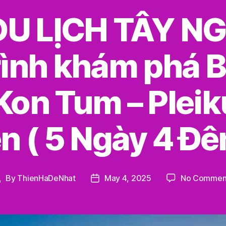
U LỊCH TÂY N
rình khám phá 
Kon Tum – Plei
n ( 5 Ngày 4 Đê
By
ThienHaDeNhat
May 4, 2025
No Commen
Post
Post
author
date