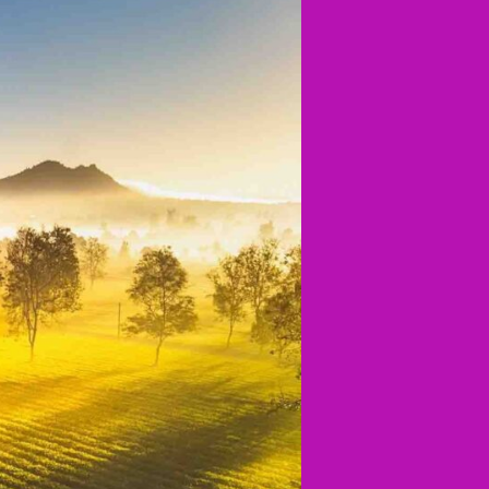
TÂY
NGUYÊN
–
Hành
trình
khám
phá
Buôn
Ma
Thuột
–
Kon
Tum
–
Pleiku
–
Măng
Đen
(