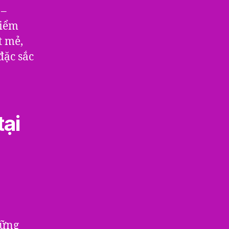
 –
điểm
t mẻ,
đặc sắc
tại
hững