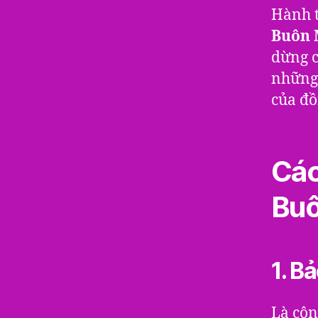
Hành t
Buôn 
dừng c
những 
của đồ
Các
Buô
1. B
Là côn