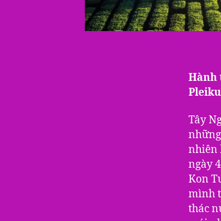
Hành 
Pleik
Tây Ng
những 
nhiên 
ngày 4
Kon Tu
mình t
thác 