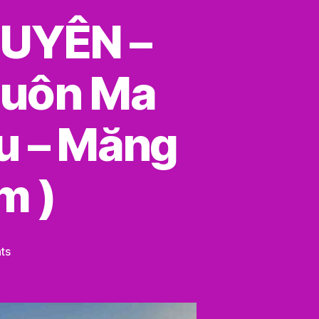
GUYÊN –
Buôn Ma
ku – Măng
m )
on
ts
TOUR
DU
LỊCH