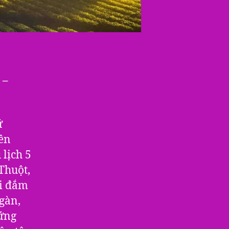
5
Ngày
4
Đêm
)
 –
ữ
iên
 lịch 5
Thuột,
ội đắm
gàn,
ững