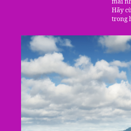
mái nh
Hãy cù
trong 