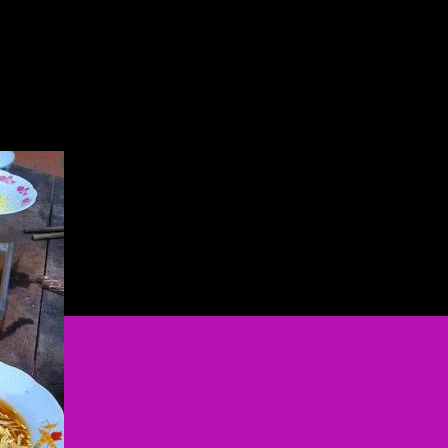
n
ĐẶC
ẢN
INH-
CHÁO
CÁ
LÓC