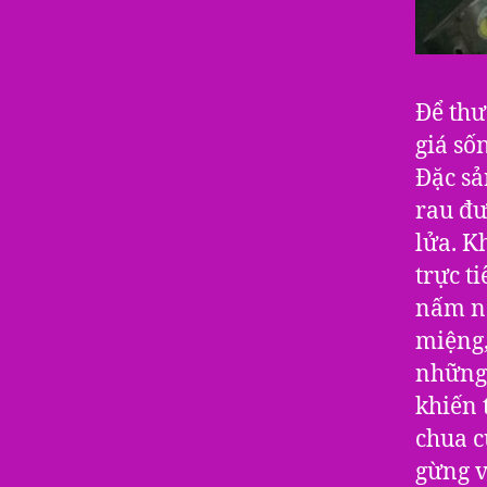
Để thư
giá số
Đặc sả
rau đư
lửa. K
trực t
nấm nê
miệng,
những 
khiến 
chua c
gừng v