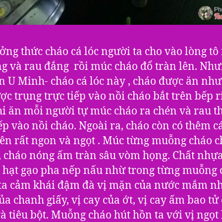
ởng thức cháo cá lóc người ta cho vào lòng tô 
ng và rau đắng rồi múc cháo đổ tràn lên. Như
n U Minh- cháo cá lóc này , cháo được ăn như
ợc trụng trực tiếp vào nồi cháo bắt trên bếp r
hi ăn mỗi người tự múc cháo ra chén và rau th
iếp vào nồi cháo. Ngoài ra, cháo còn có thêm cá
n rất ngon và ngọt . Múc từng muỗng cháo c
 cháo nóng ấm tràn sâu vòm họng. Chất nhự
hạt gạo pha nếp nấu nhừ trong từng muỗng 
ta cảm khái đậm đà vị mặn của nước mắm nhỉ
ủa chanh giấy, vị cay của ớt, vị cay ấm bao tử
à tiêu bột. Muỗng cháo hút hồn ta với vị ngọt 