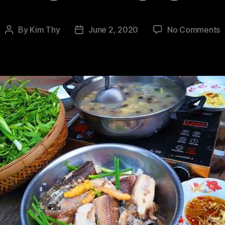
o
By
Kim Thy
June 2, 2020
No Comments
Post
Post
author
date
S
U
M