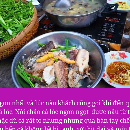
on nhất và lúc nào khách cũng gọi khi đến q
á lóc. Nồi cháo cá lóc ngon ngọt được nấu từ t
mặc dù cá rất to nhưng nhưng qua bàn tay chế
u bếp cá không hề bị tanh, xớ thịt dai và mùi t