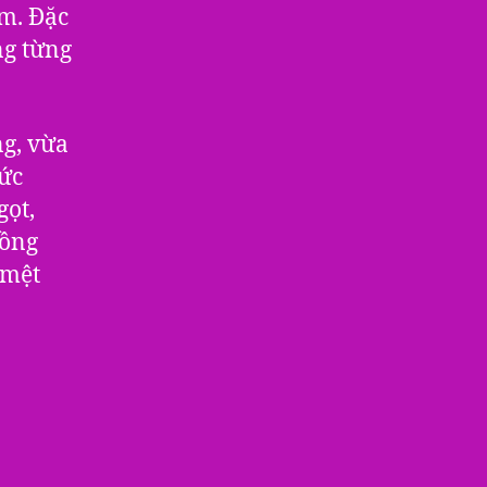
m. Đặc
ng từng
ng, vừa
hức
gọt,
nồng
 mệt