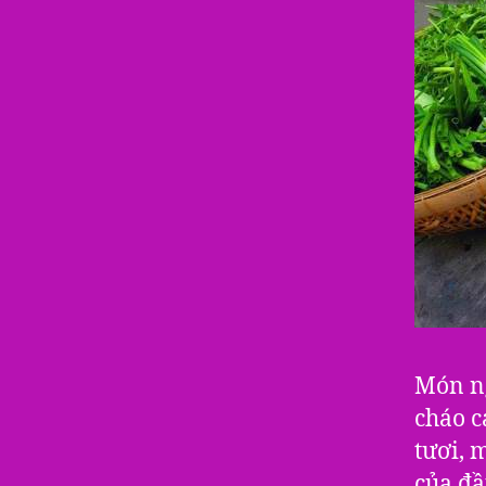
Món ng
cháo c
tươi, 
của đầ