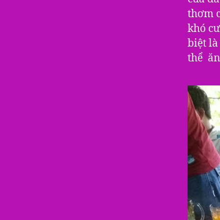
thơm c
khó cư
biệt l
thể ăn