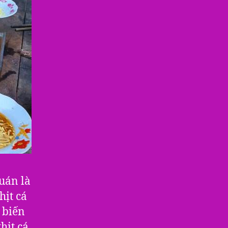
uán là
hịt cá
 biến
hịt cá