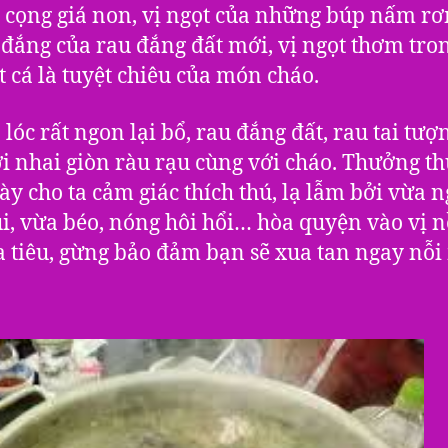
cọng giá non, vị ngọt của những búp nấm rơ
ị đắng của rau đắng đất mới, vị ngọt thơm tro
ịt cá là tuyệt chiêu của món cháo.
á lóc rất ngon lại bổ, rau đắng đất, rau tai tượ
ới nhai giòn ràu rạu cùng với cháo. Thưởng t
y cho ta cảm giác thích thú, lạ lẫm bởi vừa n
i, vừa béo, nóng hôi hổi… hòa quyện vào vị 
 tiêu, gừng bảo đảm bạn sẽ xua tan ngay nỗi