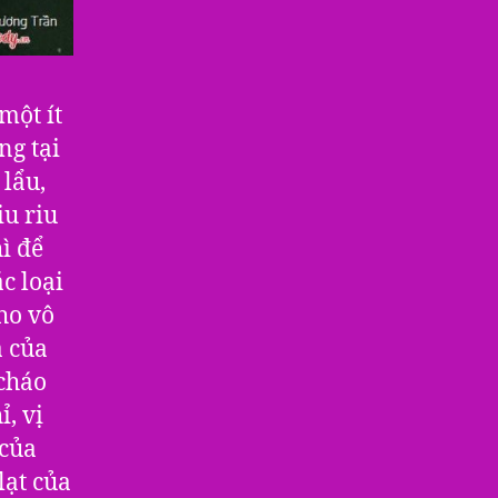
một ít
ng tại
 lẩu,
iu riu
ì để
c loại
ho vô
a của
cháo
, vị
 của
lạt của