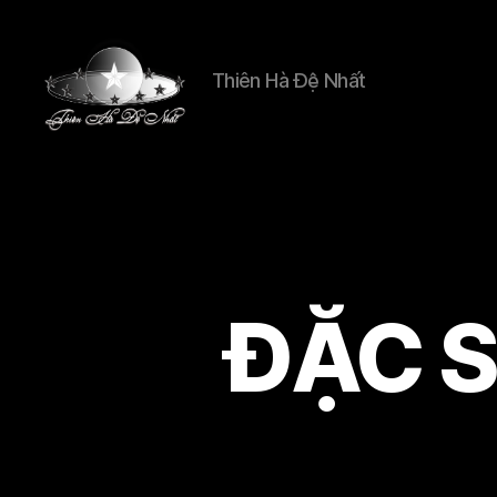
Thiên Hà Đệ Nhất
Thien
Ha
De
Nhat
ĐẶC 