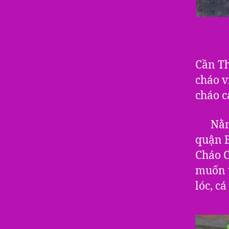
Cần Th
cháo v
cháo c
Nằm t
quận B
Cháo C
muốn t
lóc, c