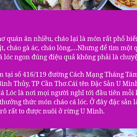
ơ quán ăn nhiều, cháo lại là món rất phổ bi
ịt, cháo gà ác, cháo lòng,…Nhưng để tìm một
á lóc ngon đúng điệu quả không phải là chuy
ại số 416/119 đường Cách Mạng Tháng Tám
ình Thủy, TP Cần Thơ.Cái tên Đặc Sản U Min
á Lóc là nơi mọi người nghĩ tới đầu tiên mỗi 
hưởng thức món cháo cá lóc. Ở đây đặc sản l
á rô rất to được nuôi ở rừng U Minh.