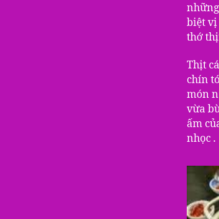
những 
biệt v
thớ th
Thịt c
chín t
món nà
vừa bù
ấm của
nhọc .