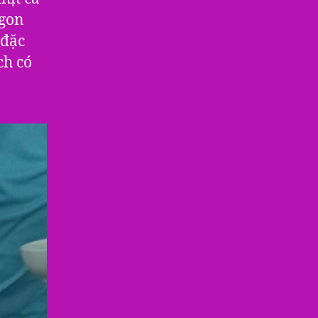
ngon
 đặc
ch có