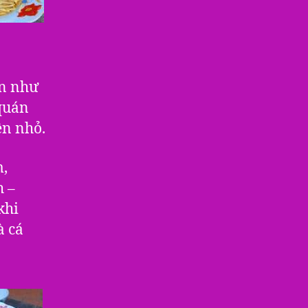
ến như
 quán
ện nhỏ.
,
h –
khi
à cá