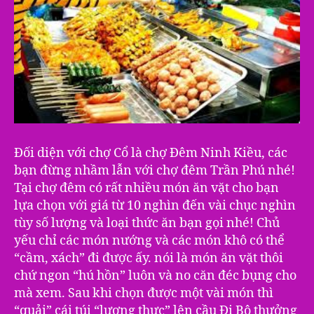
Đối diện với chợ Cổ là chợ Đêm Ninh Kiều, các
bạn đừng nhầm lẫn với chợ đêm Trần Phú nhé!
Tại chợ đêm có rất nhiều món ăn vặt cho bạn
lựa chọn với giá từ 10 nghìn đến vài chục nghìn
tùy số lượng và loại thức ăn bạn gọi nhé! Chủ
yếu chỉ các món nướng và các món khô có thể
“cầm, xách” đi được ấy. nói là món ăn vặt thôi
chứ ngon “hú hồn” luôn và no căn đéc bụng cho
mà xem. Sau khi chọn được một vài món thì
“quải” cái túi “lương thực” lên cầu Đi Bộ thưởng