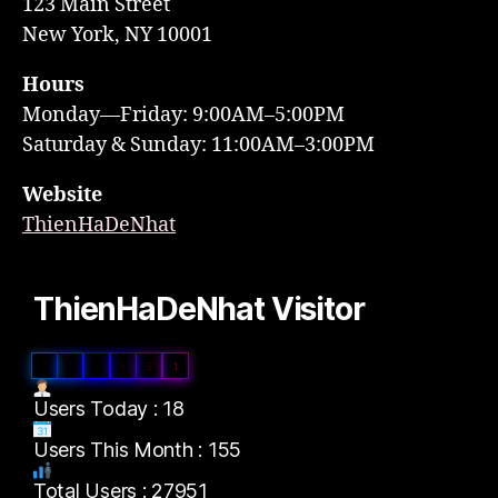
123 Main Street
New York, NY 10001
Hours
Monday—Friday: 9:00AM–5:00PM
Saturday & Sunday: 11:00AM–3:00PM
Website
ThienHaDeNhat
ThienHaDeNhat Visitor
0
2
7
9
5
1
Users Today : 18
Users This Month : 155
Total Users : 27951