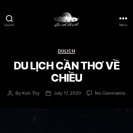
Search
Menu
Thien
Ha
De
Nhat
Categories
DULICH
DU LỊCH CẦN THƠ VỀ
CHIỀU
on
By
Kim Thy
July 17, 2020
No Comments
Post
Post
DU
author
date
LỊC
CẦ
TH
VỀ
CHI