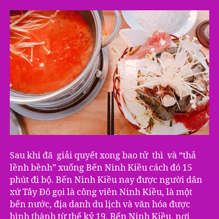
Sau khi đã giải quyết xong bao tử thì và “thả
lềnh bềnh” xuống Bến Ninh Kiều cách đó 15
phút đi bộ. Bến Ninh Kiều nay được người dân
xứ Tây Đô gọi là công viên Ninh Kiều, là một
bến nước, địa danh du lịch và văn hóa được
hình thành từ thế kỷ 19. Bến Ninh Kiều, nơi