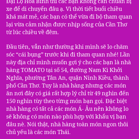
Đại Lộ Hòa Bình thì các bạn không cần chuẩn bị
xe để di chuyển đâu ạ. Vì thời tiết buổi chiều
khá mát mẻ, các bạn có thể vừa đi bộ tham quan
lại vừa cảm nhận được nhịp sống của Cần Thơ
từ lúc chiều về đêm.
Đầu tiên, vẫn như thường khi mình sẽ lo chăm
sóc “cái bụng” trước khi đi tham quan nhé! Lần
này địa chỉ mình muốn gợi ý cho các bạn là nhà
hàng TOMATO tại số 54, đường Nam Kì Khởi
Nghĩa, phường Tân An, quận Ninh Kiều, thành
phố Cần Thơ. Tuy là nhà hàng nhưng các món
ăn nơi đây có giá rất hợp lý chỉ từ 49 nghìn đến
150 nghìn tùy theo từng món bạn gọi. Đặc biệt
nhà hàng có tất cả các món Á- Âu nên không lo
sẽ không có món nào phù hợp với khẩu vị bạn
đâu nè. Nói thật, nhà hàng toàn món ngon thôi
chủ yếu là các món Thái.