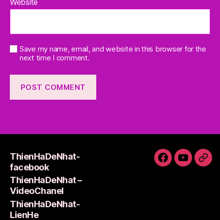
Website
Save my name, email, and website in this browser for the
next time I comment.
ThienHaDeNhat-
ThienHaDeNh
ThienHa
Thi
facebook
facebook
–
Lie
ThienHaDeNhat –
VideoCha
VideoChanel
ThienHaDeNhat-
LienHe