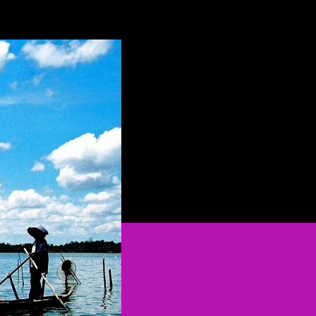
ĐẸP
CẦN
THƠ