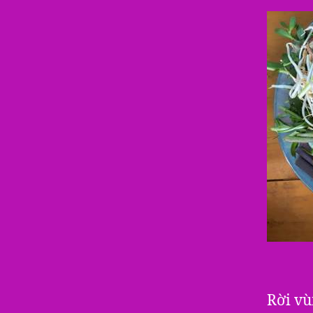
Rời vù