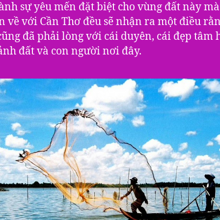
ành sự yêu mến đặt biệt cho vùng đất này mà
n về với Cần Thơ đều sẽ nhận ra một điều rằ
ũng đã phải lòng với cái duyên, cái đẹp tâm 
nh đất và con người nơi đây.