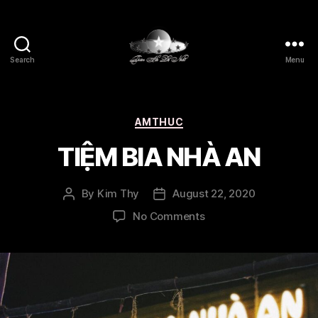
Search
Menu
Thien
Ha
De
Nhat
Categories
AMTHUC
TIỆM BIA NHÀ AN
By
Kim Thy
August 22, 2020
Post
Post
author
date
on
No Comments
TIỆM
BIA
NHÀ
AN