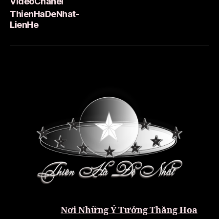
VideoCha
VideoChanel
ThienHaDeNhat-
LienHe
Nơi Những Ý Tưởng Thăng Hoa