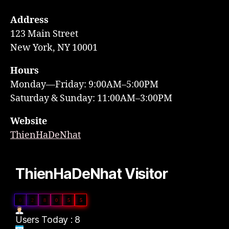
Address
123 Main Street
New York, NY 10001
Hours
Monday—Friday: 9:00AM–5:00PM
Saturday & Sunday: 11:00AM–3:00PM
Website
ThienHaDeNhat
ThienHaDeNhat Visitor
0
2
8
0
5
5
Users Today : 8