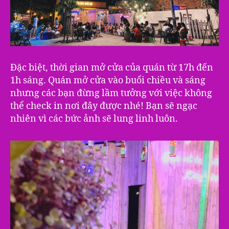
Đặc biệt, thời gian mở cửa của quán từ 17h đến
1h sáng. Quán mở cửa vào buổi chiều và sáng
nhưng các bạn đừng lầm tưởng với việc không
thể check in nơi đây được nhé! Bạn sẽ ngạc
nhiên vì các bức ảnh sẽ lung linh luôn.