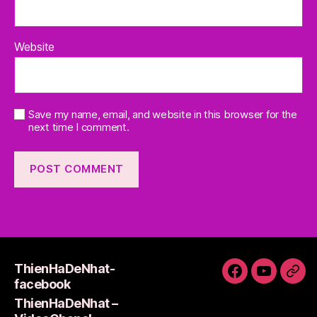
Website
Save my name, email, and website in this browser for the
next time I comment.
ThienHaDeNhat-
ThienHaDeNh
ThienHa
Thi
facebook
facebook
–
Lie
ThienHaDeNhat –