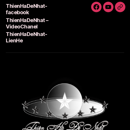
ThienHaDeNhat-
ThienHaDeNh
ThienHa
Thi
facebook
facebook
–
Lie
ThienHaDeNhat –
VideoCha
VideoChanel
ThienHaDeNhat-
LienHe