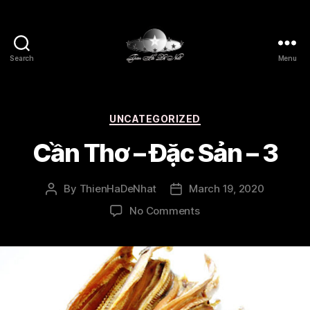
Search
Menu
Thien
Ha
De
Nhat
Categories
UNCATEGORIZED
Cần Thơ – Đặc Sản – 3
By
ThienHaDeNhat
March 19, 2020
Post
Post
author
date
on
No Comments
Cần
Thơ
–
Đặc
Sản
–