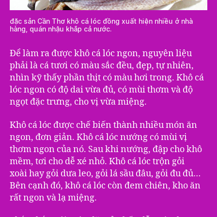
đặc sản Cần Thơ khô cá lóc đồng xuất hiện nhiều ở nhà
hàng, quán nhậu khắp cả nước.
Để làm ra được khô cá lóc ngon, nguyên liệu
phải là cá tươi có màu sắc đều, đẹp, tự nhiên,
nhìn kỹ thấy phần thịt có màu hơi trong. Khô cá
lóc ngon có độ dai vừa đủ, có mùi thơm và độ
ngọt đặc trưng, cho vị vừa miệng.
Khô cá lóc được chế biến thành nhiều món ăn
ngon, đơn giản. Khô cá lóc nướng có mùi vị
thơm ngon của nó. Sau khi nướng, đập cho khô
mềm, tơi cho dễ xé nhỏ. Khô cá lóc trộn gỏi
xoài hay gỏi dưa leo, gỏi lá sầu đâu, gỏi đu đủ…
Bên cạnh đó, khô cá lóc còn đem chiên, kho ăn
rất ngon và lạ miệng.