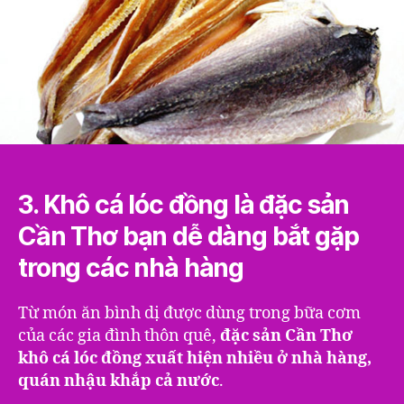
3
3. Khô cá lóc đồng là đặc sản
Cần Thơ bạn dễ dàng bắt gặp
trong các nhà hàng
Từ món ăn bình dị được dùng trong bữa cơm
của các gia đình thôn quê,
đặc sản Cần Thơ
khô cá lóc đồng xuất hiện nhiều ở nhà hàng,
quán nhậu khắp cả nước
.