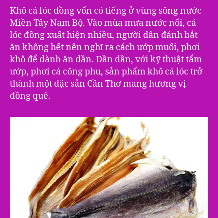
Khô cá lóc đồng vốn có tiếng ở vùng sông nước
Miền Tây Nam Bộ. Vào mùa mưa nước nổi, cá
lóc đồng xuất hiện nhiều, người dân đánh bắt
ăn không hết nên nghĩ ra cách ướp muối, phơi
khô để dành ăn dần. Dần dần, với kỹ thuật tẩm
ướp, phơi cá công phu, sản phẩm khô cá lóc trở
thành một đặc sản Cần Thơ mang hương vị
đồng quê.