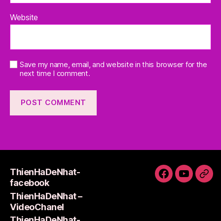
Website
Save my name, email, and website in this browser for the
next time I comment.
ThienHaDeNhat-
ThienHaDeNh
ThienHa
Thi
facebook
facebook
–
Lie
ThienHaDeNhat –
VideoCha
VideoChanel
ThienHaDeNhat-