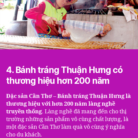
4
4. Bánh tráng Thuận Hưng có
thương hiệu hơn 200 năm
Đặc sản Cần Thơ – Bánh tráng Thuận Hưng là
thương hiệu với hơn 200 năm làng nghề
truyền thống
. Làng nghề đã mang đến cho thị
trường những sản phẩm vô cùng chất lượng, là
một đặc sản Cần Thơ làm quà vô cùng ý nghĩa
cho du khách.