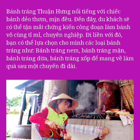
Bánh tráng Thuận Hưng nổi tiếng với chiếc
bánh dẻo thơm, mịn đều. Đến đây, du khách sẽ
có thể tận mắt chứng kiến công đoạn làm bánh
vô cùng tỉ mỉ, chuyên nghiệp. Đi liền với đó,
bạn có thể lựa chọn cho mình các loại bánh
tráng như: Bánh tráng nem, bánh tráng mặn,
bánh tráng dừa, bánh tráng xốp để mang về làm
quà sau một chuyến đi dài.