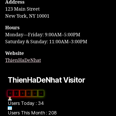
Address
123 Main Street
New York, NY 10001
Hours
Monday—Friday: 9:00AM–5:00PM
Saturday & Sunday: 11:00AM–3:00PM
Website
ThienHaDeNhat
ThienHaDeNhat Visitor
0
2
8
0
0
4
Users Today : 34
Users This Month : 208