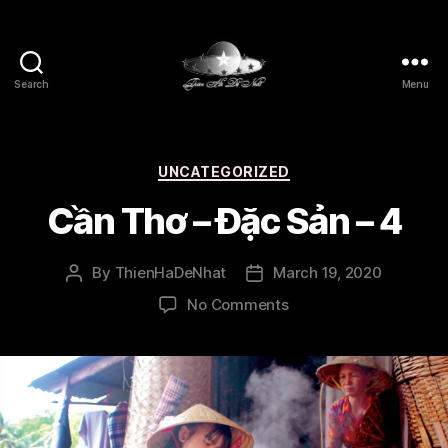
Search
Menu
Thien
Ha
De
Nhat
Categories
UNCATEGORIZED
Cần Thơ – Đặc Sản – 4
By
ThienHaDeNhat
March 19, 2020
Post
Post
author
date
on
No Comments
Cần
Thơ
–
Đặc
Sản
–