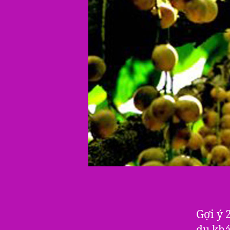
Gợi ý 