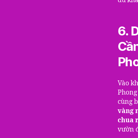
du kh
6. 
Cần
Pho
Vào kh
Phong 
cùng b
vàng n
chua 
vườn đ