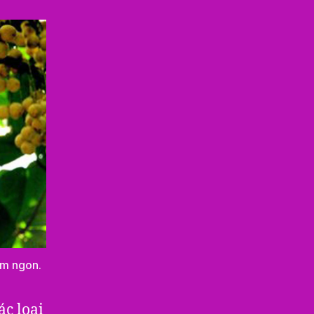
ơm ngon.
ác loại