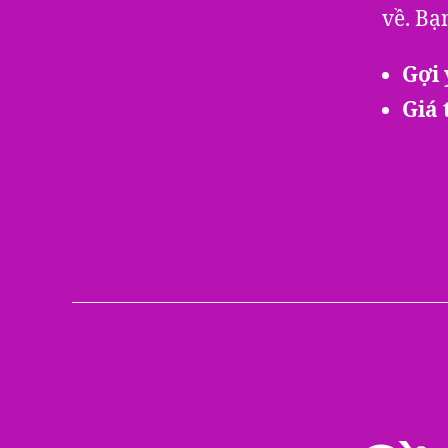
về. Bạ
Gợi 
Giá