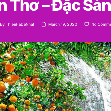
 Thơ – Đặc Sản
By
ThienHaDeNhat
March 19, 2020
No Comme
st
Post
thor
date