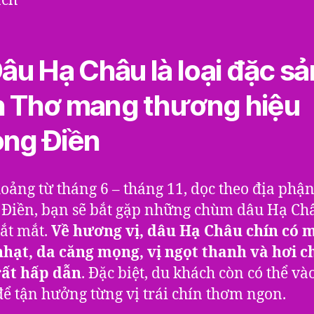
ách
Dâu Hạ Châu là loại đặc sả
 Thơ mang thương hiệu
ng Điền
oảng từ tháng 6 – tháng 11, dọc theo địa phậ
Điền, bạn sẽ bắt gặp những chùm dâu Hạ Ch
ắt mắt.
Về hương vị, dâu Hạ Châu chín có 
hạt, da căng mọng, vị ngọt thanh và hơi c
rất hấp dẫn
. Đặc biệt, du khách còn có thể và
ể tận hưởng từng vị trái chín thơm ngon.