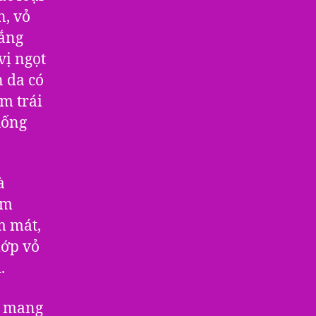
n, vỏ
rắng
vị ngọt
n da có
m trái
uống
à
ảm
m mát,
lớp vỏ
.
à mang