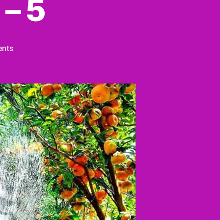
 – 5
on
nts
Cần
Thơ
–
Đặc
Sản
–
5