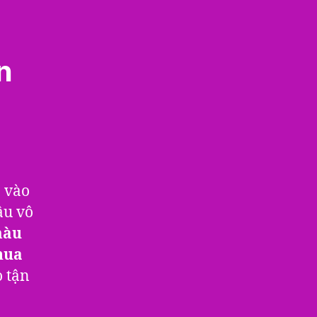
n
n vào
âu vô
màu
hua
o tận