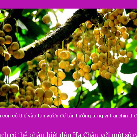
 còn có thể vào tận vườn để tận hưởng từng vị trái chín th
ch có thể phân biệt dâu Hạ Châu với một số c