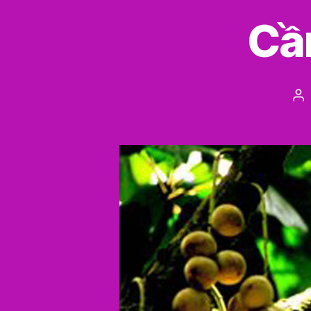
Cần
Po
au