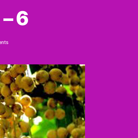
 – 6
on
nts
Cần
Thơ
–
Đặc
Sản
–
6