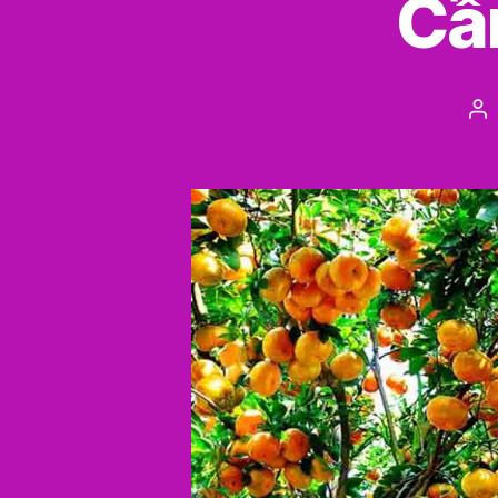
Cần
Po
au