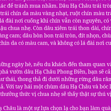
ác để tránh mua nhầm. Dâu Hạ Châu trái trò
trái chín da màu vàng nhạt, ruột chín màu t
 lá đài nơi cuống khi chín vẫn còn nguyên, có 
ậu chua nhẹ. Còn dâu xiêm trái thon dài, chí
ng cam; dâu bòn bon trái tròn, đít nhọn, chù
chín da có màu cam, và không có lá đài nơi c
ững ngày hè, nếu du khách đến tham quan v
phá vườn dâu Hạ Châu Phong Điền, bạn sẽ c
hư thái, thong thả đi dưới những rừng dâu râ
uả. Với tay hái một chùm dâu Hạ Châu và bóc 
thưởng thức vị chua nhẹ sẽ thấy thật sự thú vị
 Châu là một sự lựa chọn lạ cho bạn làm qu