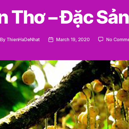
 Thơ – Đặc Sản
By
ThienHaDeNhat
March 19, 2020
No Comme
st
Post
thor
date