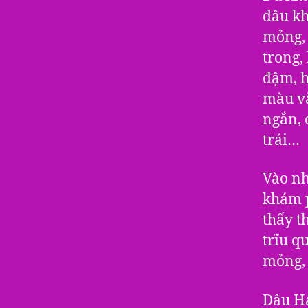
dâu kh
mỏng, 
trong,
đậm, h
màu và
ngắn, 
trái…
Vào nh
khám 
thấy t
trĩu q
mỏng, 
Dâu Hạ